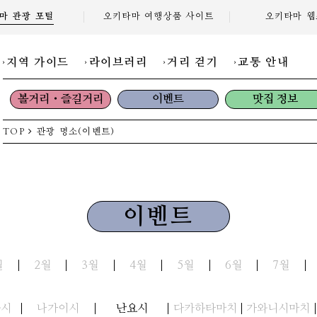
마 관광
포털
오키타마 여행상품
사이트
오키타마
웹
지역 가이드
라이브러리
거리 걷기
교통 안내
볼거리・즐길거리
이벤트
맛집 정보
TOP
관광 명소(이벤트)
이벤트
월
2월
3월
4월
5월
6월
7월
와시
나가이시
난요시
다카하타마치
가와니시마치