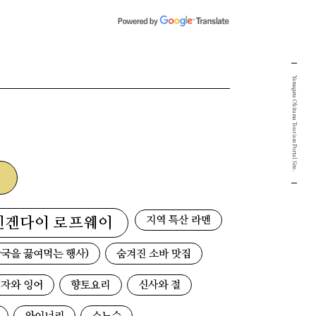
Yamagata Okitama Tourism Portal Site.
지역 특산 라멘
덴겐다이 로프웨이
국을 끓여먹는 행사)
숨겨진 소바 맛집
자와 잉어
향토요리
신사와 절