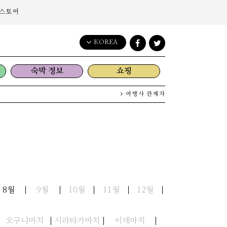
스토어
KOREA
English
숙박 정보
쇼핑
日本語
한국어
여행사 관계자
简体中文
繁體中文
8월
9월
10월
11월
12월
오구니마치
시라타카마치
이데마치