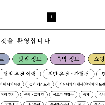
1
 것을 환영합니다
트
맛집 정보
숙박 정보
쇼핑
당일 온천 여행
외딴 온천・간헐천
라워 나가이선
농가 레스토랑
이모니카이 행사(야외에서 토란
거리 걷기
산악・트레킹
곰고기 된장국
축제
요네