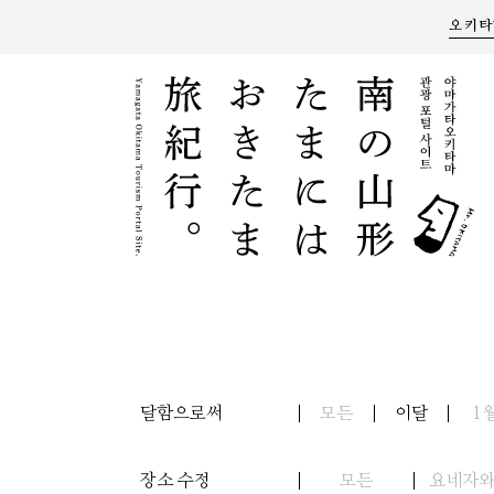
오키타
달함으로써
모든
이달
1
장소 수정
모든
요네자