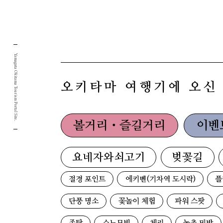
Yamagata Okitama Tourism Portal Site.
오키타마 여행기에 오신
볼거리・즐길거리
이벤
요네자와쇠고기
벚꽃길
절경 포인트
에키벤(기차역 도시락)
플
단풍 명소
꽃놀이 체험
파워 스팟