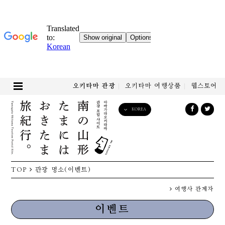
오키타마 관광
오키타마 여행상품
웹스토어
KOREA
English
日本語
한국어
简体中文
TOP
관광 명소(이벤트)
繁體中文
여행사 관계자
이벤트