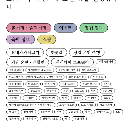
다
볼거리・즐길거리
이벤트
맛집 정보
숙박 정보
쇼핑
요네자와쇠고기
벚꽃길
당일 온천 여행
외딴 온천・간헐천
덴겐다이 로프웨이
지역 특산 라멘
절경 포인트
에키벤(기차역 도시락)
플라워 나가이선
농가 레스토랑
이모니카이 행사(야외에서 토란국을 끓여먹는 행사)
숨겨진 소바 맛집
단풍 명소
꽃놀이 체험
파워 스팟
거리 걷기
산악・트레킹
곰고기 된장국
축제
요네자와 잉어
향토요리
신사와 절
족탕
스노모빌
체리
농촌 민박
곤들매기
사이클링
패러글라이더
딸기
화과자
와이너리
스노슈
나가시 소멘(흐르는 물에서 건져먹는 국수)
토속주 양조장
도로 휴게소
국보 문화재
꽃 공원
전국 시대
전통 야채
체험
구슬 곤약
사과
논바닥 아트
포도
홍화 염색
검은 사자
겐다마(죽방울)
댐
농업 체험