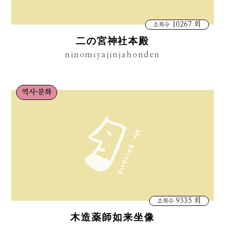
10267 회
조회수
二の宮神社本殿
ninomiyajinjahonden
역사·문화
9335 회
조회수
木造薬師如来坐像