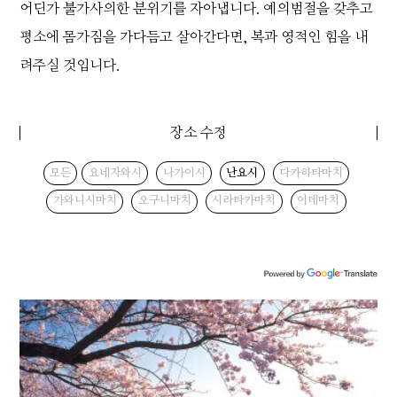
어딘가 불가사의한 분위기를 자아냅니다. 예의범절을 갖추고
평소에 몸가짐을 가다듬고 살아간다면, 복과 영적인 힘을 내
려주실 것입니다.
장소 수정
모든
요네자와시
나가이시
난요시
다카하타마치
가와니시마치
오구니마치
시라타카마치
이데마치