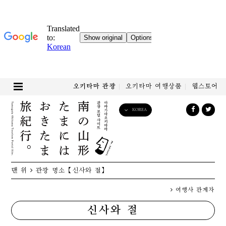
오키타마 관광
오키타마 여행상품
웹스토어
KOREA
English
日本語
한국어
简体中文
맨 위
관광 명소
【신사와 절】
繁體中文
여행사 관계자
신사와 절