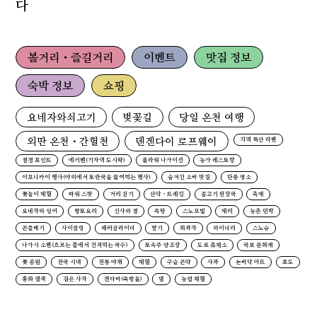
다
볼거리・즐길거리
이벤트
맛집 정보
숙박 정보
쇼핑
요네자와쇠고기
벚꽃길
당일 온천 여행
외딴 온천・간헐천
덴겐다이 로프웨이
지역 특산 라멘
절경 포인트
에키벤(기차역 도시락)
플라워 나가이선
농가 레스토랑
이모니카이 행사(야외에서 토란국을 끓여먹는 행사)
숨겨진 소바 맛집
단풍 명소
꽃놀이 체험
파워 스팟
거리 걷기
산악・트레킹
곰고기 된장국
축제
요네자와 잉어
향토요리
신사와 절
족탕
스노모빌
체리
농촌 민박
곤들매기
사이클링
패러글라이더
딸기
화과자
와이너리
스노슈
나가시 소멘(흐르는 물에서 건져먹는 국수)
토속주 양조장
도로 휴게소
국보 문화재
꽃 공원
전국 시대
전통 야채
체험
구슬 곤약
사과
논바닥 아트
포도
홍화 염색
검은 사자
겐다마(죽방울)
댐
농업 체험