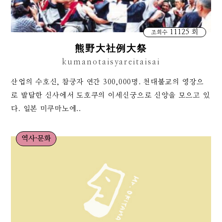
11125 회
조회수
熊野大社例大祭
kumanotaisyareitaisai
산업의 수호신, 참궁자 연간 300,000명. 천대불교의 영장으
로 발달한 신사에서 도호쿠의 이세신궁으로 신앙을 모으고 있
다. 일본 미쿠마노에..
역사·문화