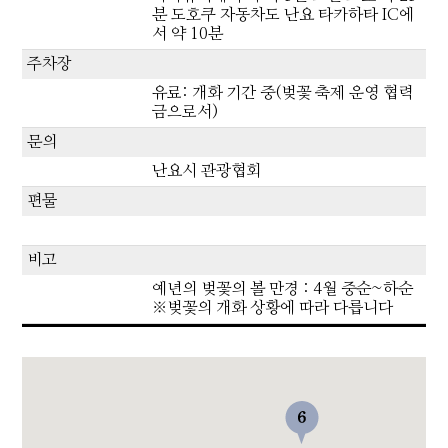
분 도호쿠 자동차도 난요 타카하타 IC에
서 약 10분
주차장
유료: 개화 기간 중(벚꽃 축제 운영 협력
금으로서)
문의
난요시 관광협회
편물
비고
예년의 벚꽃의 볼 만경 : 4월 중순~하순
※벚꽃의 개화 상황에 따라 다릅니다