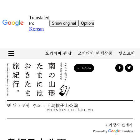
오키타마 관광
오키타마 여행상품
웹스토어
KOREA
English
日本語
한국어
简体中文
맨 위
관광 명소( )
烏帽子山公園
繁體中文
eboshiyamakouen
여행사 관계자