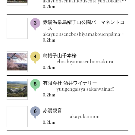
akayuonsenkankousentâ yûnabikarakorokan
0.2km
赤湯温泉烏帽子山公園パーマネントコ
ース
akayuonseneboshiyamakouenpâmanentokôsu
0.2km
烏帽子山千本桜
eboshiyamasenbonzakura
0.2km
有限会社 酒井ワイナリー
yuugengaisya sakaiwainarî
0.2km
赤湯観音
akayukannon
0.2km