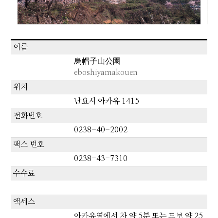
이름
烏帽子山公園
eboshiyamakouen
위치
난요시 아카유 1415
전화번호
0238-40-2002
팩스 번호
0238-43-7310
수수료
액세스
아카유역에서 차 약 5분 또는 도보 약 25