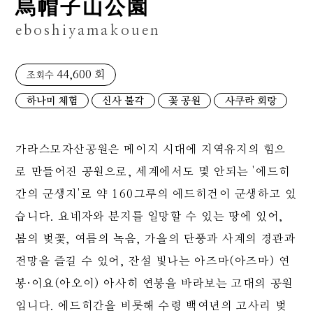
烏帽子山公園
eboshiyamakouen
44,600 회
조회수
하나미 체험
신사 불각
꽃 공원
사쿠라 회랑
가라스모자산공원은 메이지 시대에 지역유지의 힘으
로 만들어진 공원으로, 세계에서도 몇 안되는 '에드히
간의 군생지'로 약 160그루의 에드히건이 군생하고 있
습니다. 요네자와 분지를 일망할 수 있는 땅에 있어,
봄의 벚꽃, 여름의 녹음, 가을의 단풍과 사계의 경관과
전망을 즐길 수 있어, 잔설 빛나는 아즈마(아즈마) 연
봉·이요(아오이) 아사히 연봉을 바라보는 고대의 공원
입니다. 에드히간을 비롯해 수령 백여년의 고사리 벚