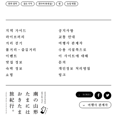
홍화 염색
검은 사자
겐다마(죽방울)
댐
농업 체험
지역 가이드
공지사항
라이브러리
교통 안내
거리 걷기
여행사 관계자
볼거리・즐길거리
수용 시설쪽으로
이벤트
이 사이트에 대해
맛집 정보
문의
숙박 정보
개인정보 처리방침
쇼핑
링크
KOREA
English
여행사 관계자
日本語