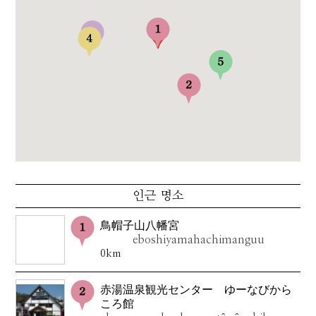
인근 명소
鳥帽子山八幡宮
eboshiyamahachimanguu
0km
赤湯温泉観光センター ゆーなびから
ころ館