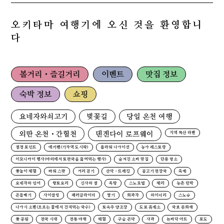
오키타마 여행기에 오신 것을 환영합니
다
볼거리・즐길거리
이벤트
맛집 정보
숙박 정보
쇼핑
요네자와쇠고기
벚꽃길
당일 온천 여행
외딴 온천・간헐천
덴겐다이 로프웨이
지역 특산 라멘
절경 포인트
에키벤(기차역 도시락)
플라워 나가이선
농가 레스토랑
이모니카이 행사(야외에서 토란국을 끓여먹는 행사)
숨겨진 소바 맛집
단풍 명소
꽃놀이 체험
파워 스팟
거리 걷기
산악・트레킹
곰고기 된장국
축제
요네자와 잉어
향토요리
신사와 절
족탕
스노모빌
체리
농촌 민박
곤들매기
사이클링
패러글라이더
딸기
화과자
와이너리
스노슈
나가시 소멘(흐르는 물에서 건져먹는 국수)
토속주 양조장
도로 휴게소
국보 문화재
꽃 공원
전국 시대
전통 야채
체험
구슬 곤약
사과
논바닥 아트
포도