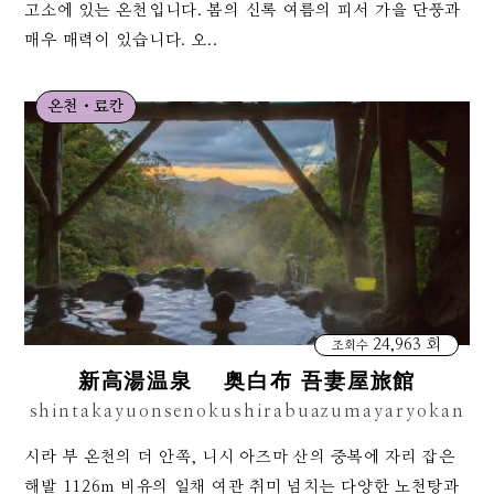
고소에 있는 온천입니다. 봄의 신록 여름의 피서 가을 단풍과
매우 매력이 있습니다. 오..
온천・료칸
24,963 회
조회수
新高湯温泉 奥白布 吾妻屋旅館
shintakayuonsenokushirabuazumayaryokan
시라 부 온천의 더 안쪽, 니시 아즈마 산의 중복에 자리 잡은
해발 1126m 비유의 일채 여관 취미 넘치는 다양한 노천탕과