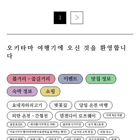
1
›
오키타마 여행기에 오신 것을 환영합니
다
볼거리・즐길거리
이벤트
맛집 정보
숙박 정보
쇼핑
요네자와쇠고기
벚꽃길
당일 온천 여행
외딴 온천・간헐천
덴겐다이 로프웨이
지역 특산 라멘
절경 포인트
에키벤(기차역 도시락)
플라워 나가이선
농가 레스토랑
이모니카이 행사(야외에서 토란국을 끓여먹는 행사)
숨겨진 소바 맛집
단풍 명소
꽃놀이 체험
파워 스팟
거리 걷기
산악・트레킹
곰고기 된장국
축제