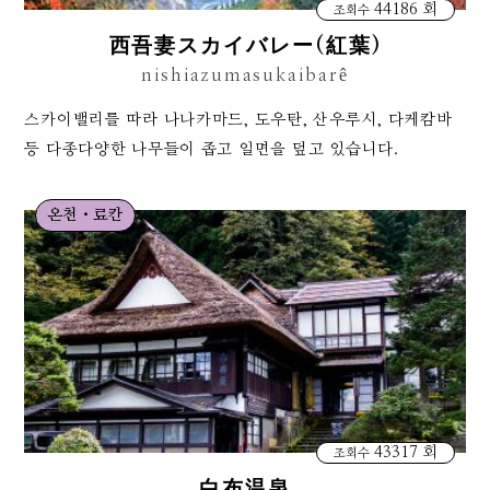
44186 회
조회수
西吾妻スカイバレー(紅葉)
nishiazumasukaibarê
스카이밸리를 따라 나나카마드, 도우탄, 산우루시, 다케캄바
등 다종다양한 나무들이 좁고 일면을 덮고 있습니다.
온천・료칸
43317 회
조회수
白布温泉