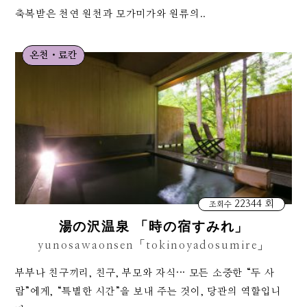
축복받은 천연 원천과 모가미가와 원류의..
온천・료칸
22344 회
조회수
湯の沢温泉 「時の宿すみれ」
yunosawaonsen「tokinoyadosumire」
부부나 친구끼리, 친구, 부모와 자식··· 모든 소중한 “두 사
람”에게, “특별한 시간”을 보내 주는 것이, 당관의 역할입니