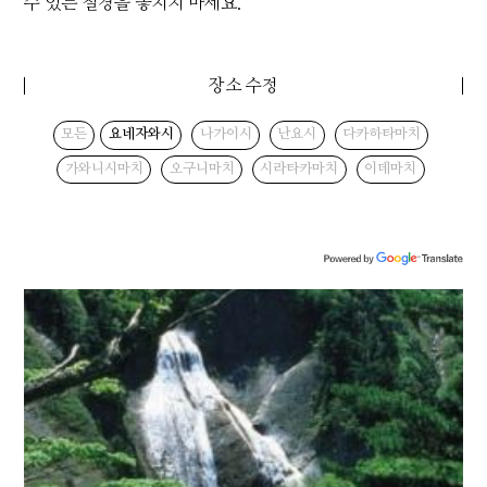
수 있는 절경을 놓치지 마세요."
장소 수정
모든
요네자와시
나가이시
난요시
다카하타마치
가와니시마치
오구니마치
시라타카마치
이데마치