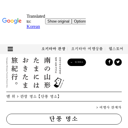
오키타마 관광
오키타마 여행상품
웹스토어
KOREA
English
日本語
한국어
简体中文
맨 위
관광 명소
【단풍 명소】
繁體中文
여행사 관계자
단풍 명소