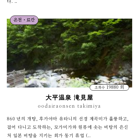
다. ..
온천・료칸
19880 회
조회수
大平温泉 滝見屋
oodairaonsen takimiya
860 년의 개탕, 후카야마 유타니의 선경 계곡미가 훌륭하고,
걸어 다니고 도착하는, 모가미가와 원류에 솟는 비탕의 은신
처 일본 비탕을 지키는 회가 동기 휴업 (..