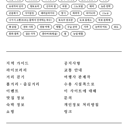
요네자와 잉어
향토요리
신사와 절
족탕
스노모빌
체리
농촌 민박
곤들매기
사이클링
패러글라이더
딸기
화과자
와이너리
스노슈
나가시 소멘(흐르는 물에서 건져먹는 국수)
토속주 양조장
도로 휴게소
국보 문화재
꽃 공원
전국 시대
전통 야채
체험
구슬 곤약
사과
논바닥 아트
포도
홍화 염색
검은 사자
겐다마(죽방울)
댐
농업 체험
지역 가이드
공지사항
라이브러리
교통 안내
거리 걷기
여행사 관계자
볼거리・즐길거리
수용 시설쪽으로
이벤트
이 사이트에 대해
맛집 정보
문의
숙박 정보
개인정보 처리방침
쇼핑
링크