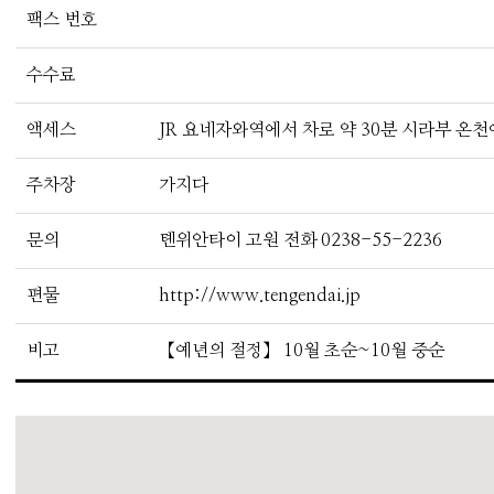
팩스 번호
수수료
액세스
JR 요네자와역에서 차로 약 30분 시라부 온천
주차장
가지다
문의
톈위안타이 고원 전화 0238-55-2236
편물
http://www.tengendai.jp
비고
【예년의 절정】 10월 초순~10월 중순