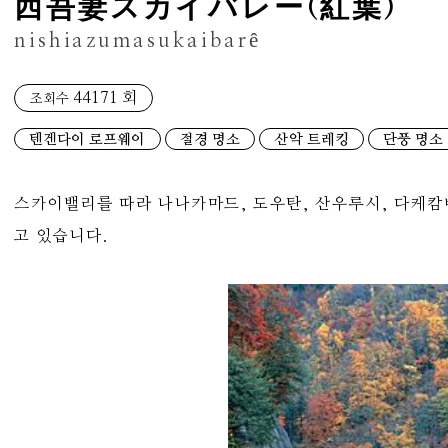
西吾妻スカイバレー(紅葉)
nishiazumasukaibarê
44171 회
조회수
텐겐다이 로프웨이
절경 명소
산악 트레킹
단풍 명소
스카이밸리를 따라 나나카마드, 도우탄, 산우루시, 다케캄
고 있습니다.