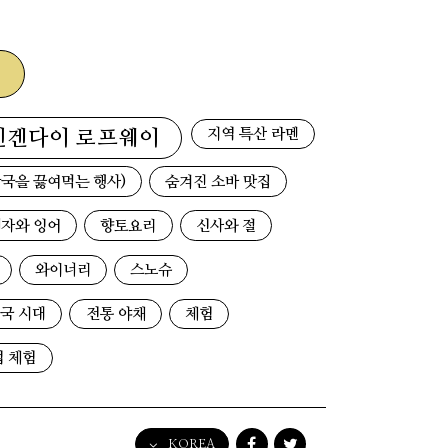
지역 특산 라멘
덴겐다이 로프웨이
국을 끓여먹는 행사)
숨겨진 소바 맛집
자와 잉어
향토요리
신사와 절
와이너리
스노슈
국 시대
전통 야채
체험
업 체험
KOREA