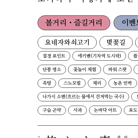
볼거리・즐길거리
이벤
요네자와쇠고기
벚꽃길
절경 포인트
에키벤(기차역 도시락)
플
단풍 명소
꽃놀이 체험
파워 스팟
족탕
스노모빌
체리
농촌 민박
나가시 소멘(흐르는 물에서 건져먹는 국수)
구슬 곤약
사과
논바닥 아트
포도