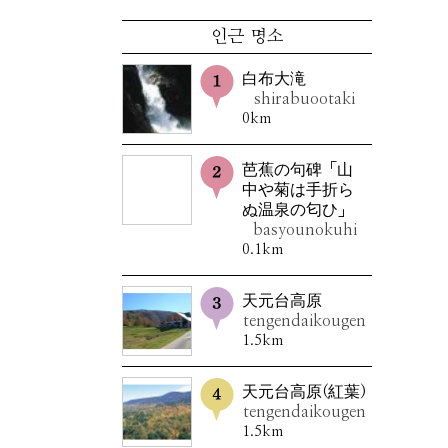
인근 명소
白布大滝
shirabuootaki
0km
芭蕉の句碑「山
中や菊は手折ら
ぬ温泉の匂ひ」
basyounokuhi
0.1km
天元台高原
tengendaikougen
1.5km
天元台高原(紅葉)
tengendaikougen
1.5km