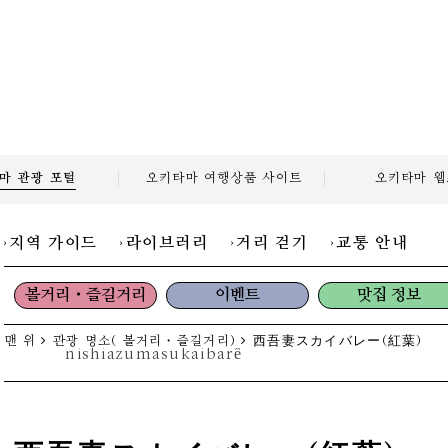
마 관광
포털
오키타마 여행상품
사이트
오키타마
웹
지역 가이드
라이브러리
거리 걷기
교통 안내
볼거리・즐길거리
이벤트
맛집 정보
맨 위
관광 명소( 볼거리・즐길거리)
西吾妻スカイバレー(紅葉)
nishiazumasukaibarê