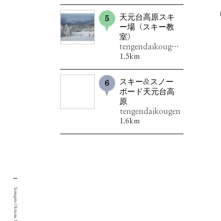
天元台高原スキ
ー場（スキー教
室）
tengendaikougensukîjou
1.5km
スキー&スノー
ボード天元台高
原
tengendaikougen
1.6km
Yamagata Okitama Tourism Portal Site.