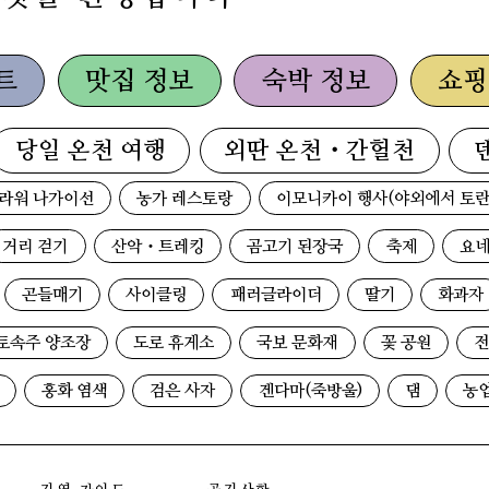
트
맛집 정보
숙박 정보
쇼핑
당일 온천 여행
외딴 온천・간헐천
라워 나가이선
농가 레스토랑
이모니카이 행사(야외에서 토란
거리 걷기
산악・트레킹
곰고기 된장국
축제
요네
곤들매기
사이클링
패러글라이더
딸기
화과자
토속주 양조장
도로 휴게소
국보 문화재
꽃 공원
전
홍화 염색
검은 사자
겐다마(죽방울)
댐
농