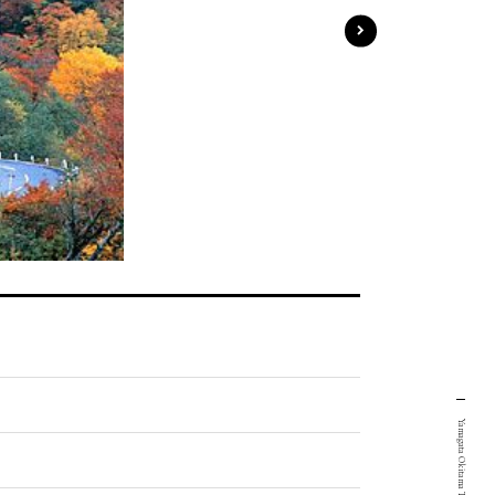
Yamagata Okitama Tourism Portal Site.