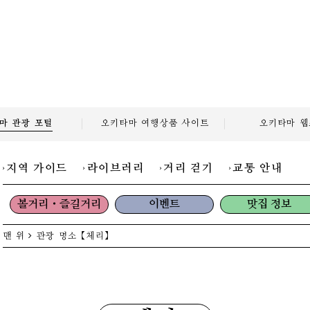
마 관광
포털
오키타마 여행상품
사이트
오키타마
웹
지역 가이드
라이브러리
거리 걷기
교통 안내
볼거리・즐길거리
이벤트
맛집 정보
맨 위
관광 명소
【체리】