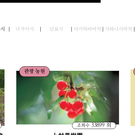
와시
나가이시
난요시
다카하타마치
가와니시마치
관광 농원
33899 회
조회수