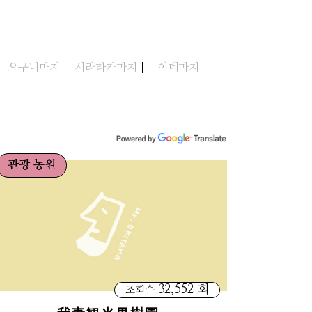
오구니마치
시라타카마치
이데마치
관광 농원
32,552 회
조회수