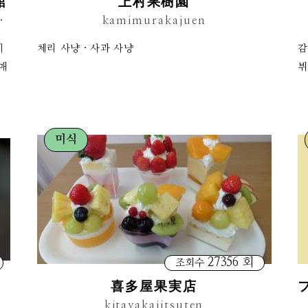
館
上村果樹園
kubaijo aisaikan
kamimurakajuen
제
체리 사냥 · 사과 사냥
감
매
뷔
미식
27356 회
조회수
喜多屋果実店
kitayakajitsuten