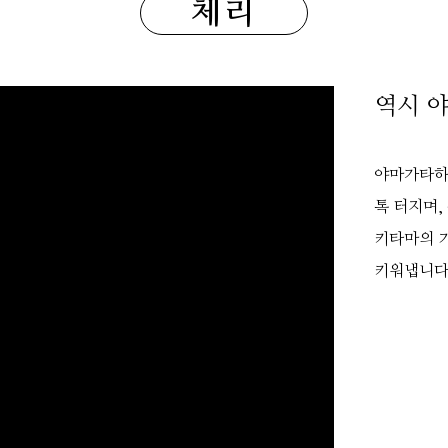
체리
역시 
야마가타하면
톡 터지며,
키타마의 
키워냅니다.