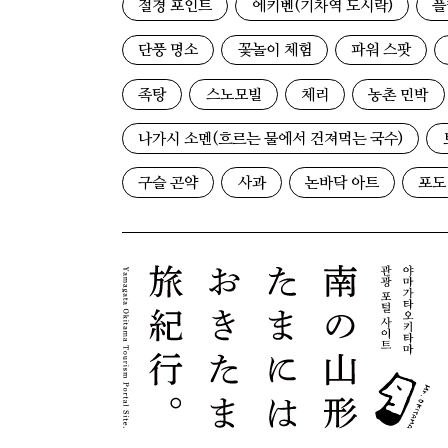
절경 포인트
에키벤(기차역 도시락)
플
단풍 명소
꽃놀이 체험
파워 스팟
족탕
스노모빌
체리
농촌 민박
나가시 소멘(흐르는 물에서 건져먹는 국수)
구슬 곤약
사과
논바닥 아트
포도