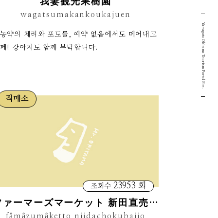
我妻観光果樹園
wagatsumakankoukajuen
Yamagata Okitama Tourism Portal Site.
농약의 체리와 포도를, 예약 없음에서도 떼어내고
페! 강아지도 함께 부탁합니다.
직매소
23953 회
조회수
ファーマーズマーケット 新田直売所
fâmâzumâketto niidachokubaijo