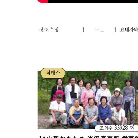
장소 수정
모든
요네자
직매소
33928 회
조회수