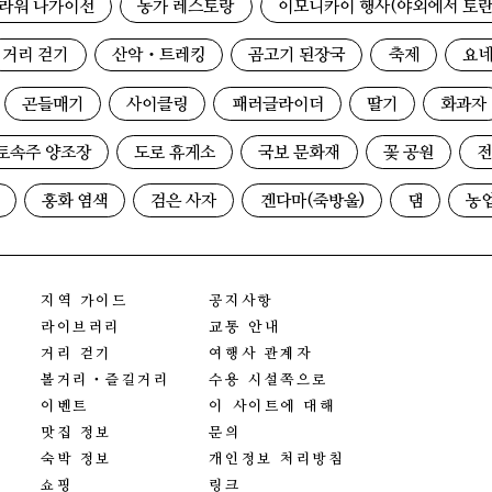
라워 나가이선
농가 레스토랑
이모니카이 행사(야외에서 토란
거리 걷기
산악・트레킹
곰고기 된장국
축제
요네
곤들매기
사이클링
패러글라이더
딸기
화과자
토속주 양조장
도로 휴게소
국보 문화재
꽃 공원
전
홍화 염색
검은 사자
겐다마(죽방울)
댐
농
지역 가이드
공지사항
라이브러리
교통 안내
거리 걷기
여행사 관계자
볼거리・즐길거리
수용 시설쪽으로
이벤트
이 사이트에 대해
맛집 정보
문의
숙박 정보
개인정보 처리방침
쇼핑
링크