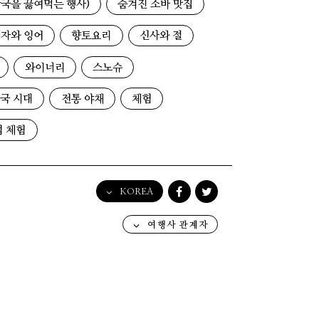
국을 끓여먹는 행사)
숨겨진 소바 맛집
자와 잉어
향토요리
신사와 절
와이너리
스노슈
국 시대
전통 야채
체험
업 체험
KOREA
English
여행사 관계자
日本語
한국어
简体中文
繁體中文