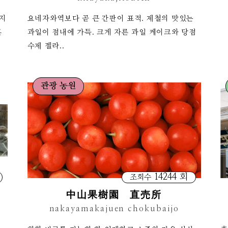
지
요네자와역보다 곧 큰 간판이 표적. 제철의 맛있는
흔
과일이 점내에 가득. 크게 자른 과일 케이크와 당점
수제 젤라..
관광 농원
14244 회
조회수
中山果樹園 直売所
nakayamakajuen chokubaijo