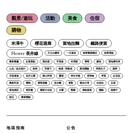
觀景/遊玩
活動
美食
住宿
購物
米澤牛
櫻花迴廊
當地拉麵
鐵路便當
Flower 長井線
天元台纜車
一日溫泉
秘密蕎麥麵店
絕景景點
農家餐廳
紅葉景點
熊肉湯
芋煮會
米澤鯉
葡萄
鱒魚
雪地摩托車
山岳 / 徒步旅行
祭典
和菓子
秘湯 / 間歇泉
賞花體驗
蒟蒻丸子
蘋果
市區漫遊
花卉公園
鄉土料理
靈場
神社寺廟
滑翔傘
草莓
紅花染
農家民宿
櫻桃
葡萄酒廠
流水麵
雪靴
騎自行車
休息站
足湯
當地酒莊
稻田畫
國家文化財
水壩
戰國
傳統蔬菜
體驗
黒獅子
劍玉
農業體驗
地區指南
公告