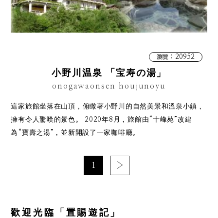
：20952
瀏覽
小野川温泉 「宝寿の湯」
onogawaonsen houjunoyu
這家旅館坐落在山頂，俯瞰著小野川的自然美景和溫泉小鎮，
擁有令人驚嘆的景色。 2020年8月，旅館由“十峰苑”改建
為“寶壽之湯”，並新開設了一家咖啡廳。
1
›
歡迎光臨「置賜遊記」