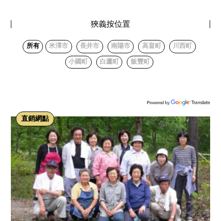
狹義按位置
所有
米澤市
長井市
南陽市
高畠町
川西町
小國町
白鷹町
飯豐町
直銷網點