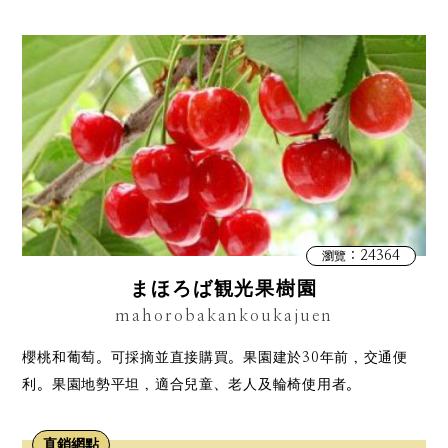
：24364
瀏覽
まほろば観光果樹園
mahorobakankoukajuen
櫻桃和葡萄。可採摘並直接購買。果園建於30年前，交通便
利。果園地勢平坦，適合兒童、老人及輪椅使用者。
直銷網點