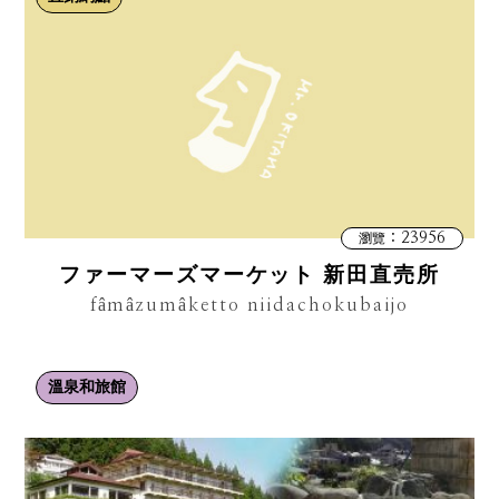
：23956
瀏覽
ファーマーズマーケット 新田直売所
fâmâzumâketto niidachokubaijo
溫泉和旅館