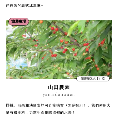
們自製的義式冰淇淋…
旅遊農場
25013 次
瀏覽量
山田農園
yamadanouen
櫻桃、蘋果和法國梨均可直接購買（無需預訂）。我們使用大
量有機肥料，力求生產風味濃鬱的水果！