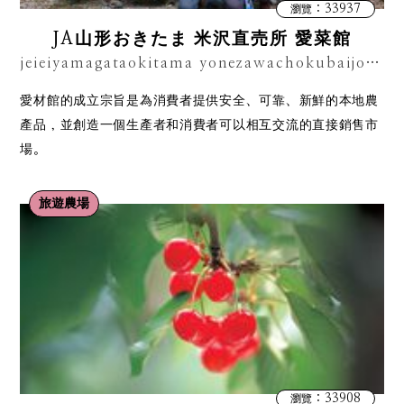
：33937
瀏覽
JA山形おきたま 米沢直売所 愛菜館
jeieiyamagataokitama yonezawachokubaijo aisaikan
愛材館的成立宗旨是為消費者提供安全、可靠、新鮮的本地農
產品，並創造一個生產者和消費者可以相互交流的直接銷售市
場。
旅遊農場
：33908
瀏覽