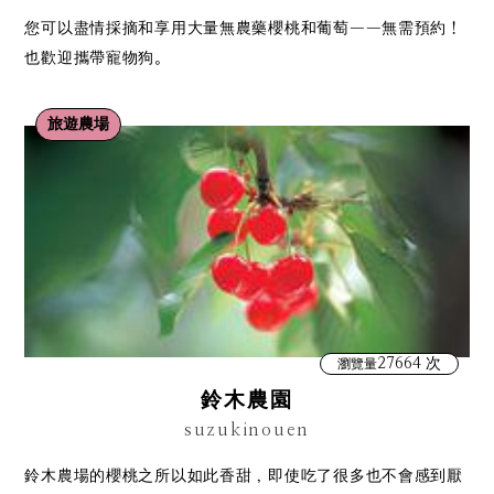
您可以盡情採摘和享用大量無農藥櫻桃和葡萄——無需預約！
也歡迎攜帶寵物狗。
旅遊農場
27664 次
瀏覽量
鈴木農園
suzukinouen
鈴木農場的櫻桃之所以如此香甜，即使吃了很多也不會感到厭