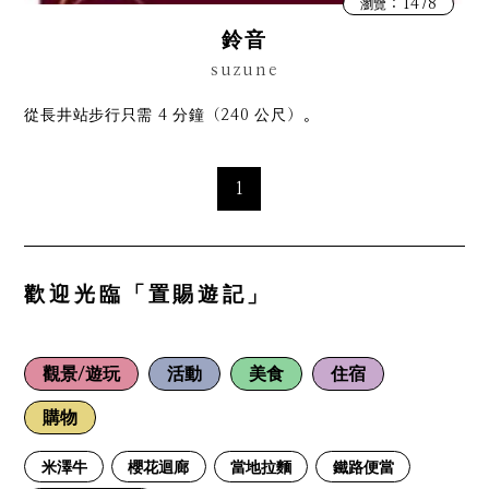
：1478
瀏覽
鈴音
suzune
從長井站步行只需 4 分鐘（240 公尺）。
1
歡迎光臨「置賜遊記」
觀景/遊玩
活動
美食
住宿
購物
米澤牛
櫻花迴廊
當地拉麵
鐵路便當