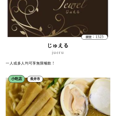
：1525
瀏覽
じゅえる
jueru
一人或多人均可享無限暢飲！
小吃店
長井市