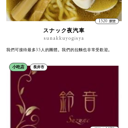
1520
瀏覽
スナック夜汽車
sunakkuyogisya
我們可接待最多35人的團體。我們的拉麵也非常受歡迎。
小吃店
長井市