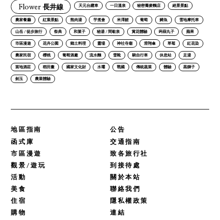
Flower 長井線
天元台纜車
一日溫泉
秘密蕎麥麵店
絕景景點
農家餐廳
紅葉景點
熊肉湯
芋煮會
米澤鯉
葡萄
鱒魚
雪地摩托車
山岳 / 徒步旅行
祭典
和菓子
秘湯 / 間歇泉
賞花體驗
蒟蒻丸子
蘋果
市區漫遊
花卉公園
鄉土料理
靈場
神社寺廟
滑翔傘
草莓
紅花染
農家民宿
櫻桃
葡萄酒廠
流水麵
雪靴
騎自行車
休息站
足湯
當地酒莊
稻田畫
國家文化財
水壩
戰國
傳統蔬菜
體驗
黒獅子
劍玉
農業體驗
地區指南
公告
函式庫
交通指南
市區漫遊
致各旅行社
觀景/遊玩
到接待處
活動
關於本站
美食
聯絡我們
住宿
隱私權政策
購物
連結