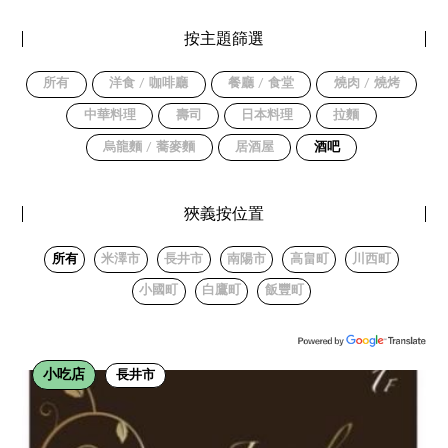
按主題篩選
所有
洋食 / 咖啡廳
餐廳 / 食堂
燒肉 / 燒烤
中華料理
壽司
日本料理
拉麵
烏龍麵 / 蕎麥麵
居酒屋
酒吧
狹義按位置
所有
米澤市
長井市
南陽市
高畠町
川西町
小國町
白鷹町
飯豐町
小吃店
長井市