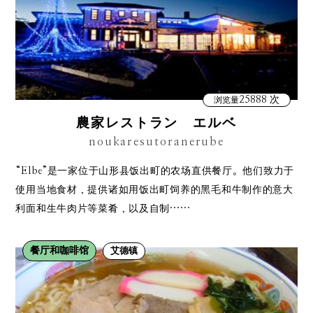
25888 次
浏览量
農家レストラン エルベ
noukaresutoranerube
“Elbe”是一家位于山形县饭出町的农场直供餐厅。他们致力于
使用当地食材，提供诸如用饭出町饲养的黑毛和牛制作的意大
利面和生牛肉片等菜肴，以及自制……
餐厅和咖啡馆
艾德镇