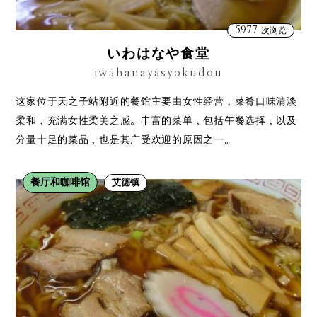
5977
次浏览
いわはなや食堂
iwahanayasyokudou
这家位于天之子站附近的餐馆主要由女性经营，菜肴口味清淡
柔和，充满女性柔美之感。丰富的菜单，包括午餐选择，以及
分量十足的菜品，也是其广受欢迎的原因之一。
餐厅和咖啡馆
艾德镇