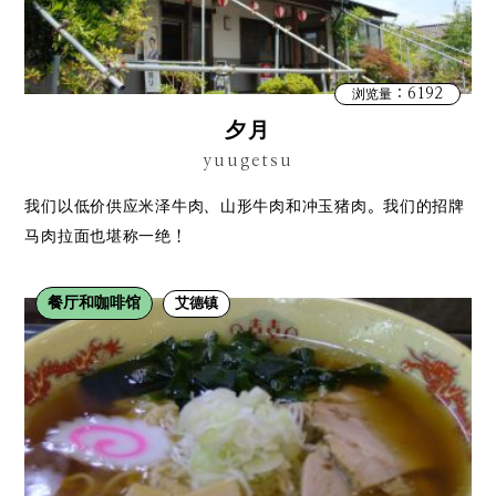
：6192
浏览量
夕月
yuugetsu
我们以低价供应米泽牛肉、山形牛肉和冲玉猪肉。我们的招牌
马肉拉面也堪称一绝！
餐厅和咖啡馆
艾德镇