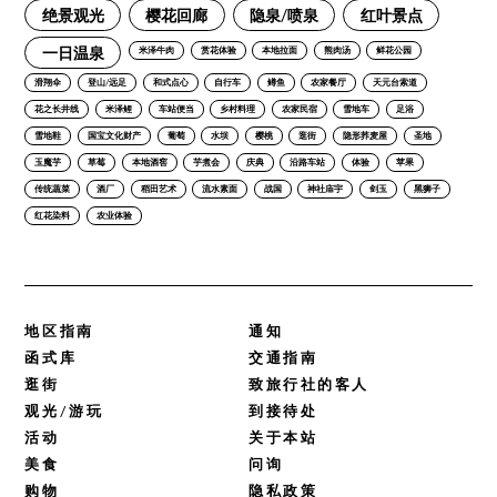
绝景观光
樱花回廊
隐泉/喷泉
红叶景点
一日温泉
米泽牛肉
赏花体验
本地拉面
熊肉汤
鲜花公园
滑翔伞
登山/远足
和式点心
自行车
鳟鱼
农家餐厅
天元台索道
花之长井线
米泽鲤
车站便当
乡村料理
农家民宿
雪地车
足浴
雪地鞋
国宝文化财产
葡萄
水坝
樱桃
逛街
隐形荞麦屋
圣地
玉魔芋
草莓
本地酒窖
芋煮会
庆典
沿路车站
体验
苹果
传统蔬菜
酒厂
稻田艺术
流水素面
战国
神社庙宇
剑玉
黑狮子
红花染料
农业体验
地区指南
通知
函式库
交通指南
逛街
致旅行社的客人
观光/游玩
到接待处
活动
关于本站
美食
问询
购物
隐私政策