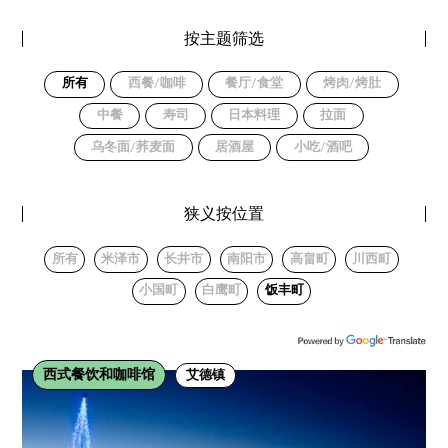
按主题筛选
所有
西餐/咖啡
餐厅/食堂
烤肉/烤肚
中餐
寿司
日本料理
拉面
乌冬面/荞麦面
居酒屋
小吃/酒吧
狭义按位置
所有
米泽市
长井市
南阳市
高畠町
川西町
小国町
白鹰町
饭丰町
西式餐饮和咖啡馆
艾德镇