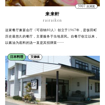
5907
次浏览
来来軒
rairaiken
这家餐厅兼宴会厅（可容纳80人）创立于1967年，是饭田​​町
历史最悠久的餐厅，主要服务于当地居民。自餐厅创立以来，
以酱油为底料的汤一直是其招牌菜……
日本料理
艾德镇