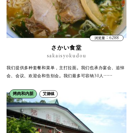
：6288
浏览量
さかい食堂
sakaisyokudou
我们提供多种套餐和菜单，主打拉面。我们也承办宴会、追悼
会、会议、欢迎会和告别会。我们最多可容纳30人……
烤肉和内脏
艾德镇