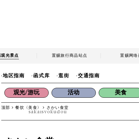
赐观光景点
置赐旅行商品站点
置赐网络
地区指南
函式库
逛街
交通指南
观光/游玩
活动
美食
顶部
餐饮（美食）
さかい食堂
sakaisyokudou