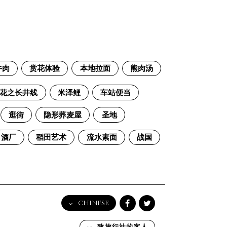
牛肉
赏花体验
本地拉面
熊肉汤
花之长井线
米泽鲤
车站便当
逛街
隐形荞麦屋
圣地
酒厂
稻田艺术
流水素面
战国
CHINESE
English