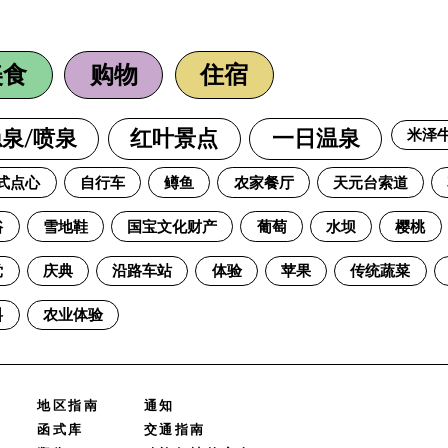
美食
购物
住宿
米泽
泉/喷泉
红叶景点
一日温泉
式点心
自行车
鳟鱼
农家餐厅
天元台索道
浴
雪地鞋
国宝文化财产
葡萄
水坝
樱桃
党
庆典
沿路车站
体验
苹果
传统蔬菜
料
农业体验
地区指南
通知
函式库
交通指南