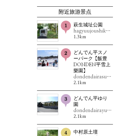
附近旅游景点
萩生城址公園
hagyuujoushikouen
1.3km
どんでん平スノ
ーパーク【飯豊
DONDEN平雪上
樂園】
dondendairasunôpâku
2.1km
どんでん平ゆり
園
dondendairayurien
2.1km
中村原土壇