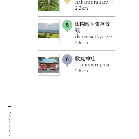
nakamuraharadodan
2.2km
田園散居集落景
観
denensankyosyuurakukeikan
2.6km
歌丸神社
utamarujinja
2.6km
Yamagata Okitama Tourism Portal Site.