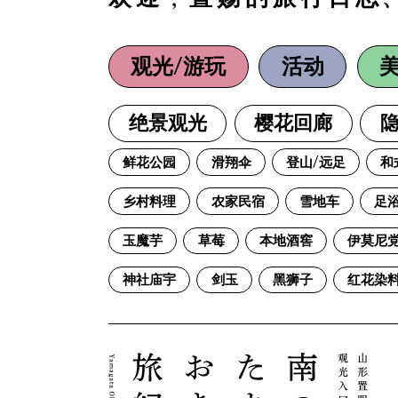
观光/游玩
活动
绝景观光
樱花回廊
隐
鲜花公园
滑翔伞
登山/远足
和
乡村料理
农家民宿
雪地车
足
玉魔芋
草莓
本地酒窖
伊莫尼
神社庙宇
剑玉
黑狮子
红花染