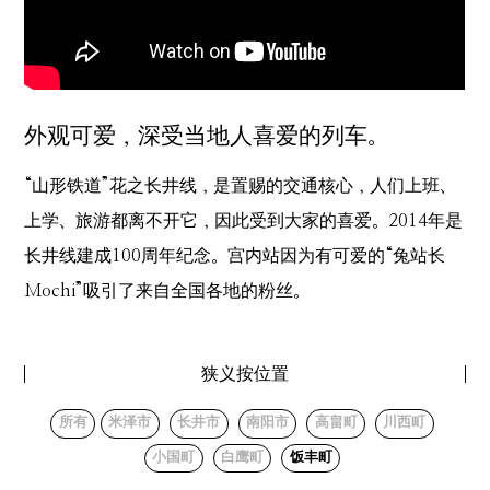
外观可爱，深受当地人喜爱的列车。
“山形铁道”花之长井线，是置赐的交通核心，人们上班、
上学、旅游都离不开它，因此受到大家的喜爱。2014年是
长井线建成100周年纪念。宫内站因为有可爱的“兔站长
Mochi”吸引了来自全国各地的粉丝。
狭义按位置
所有
米泽市
长井市
南阳市
高畠町
川西町
小国町
白鹰町
饭丰町