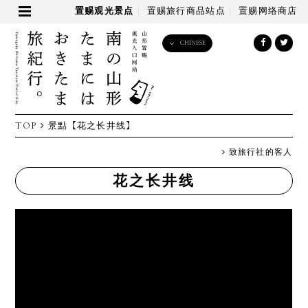
置赐观光景点
置赐旅行商品站点
置赐网络商店
CHINESE
English
日本語
한국어
简体中文
TOP
景點
【花之长井线】
繁體中文
致旅行社的客人
花之长井线