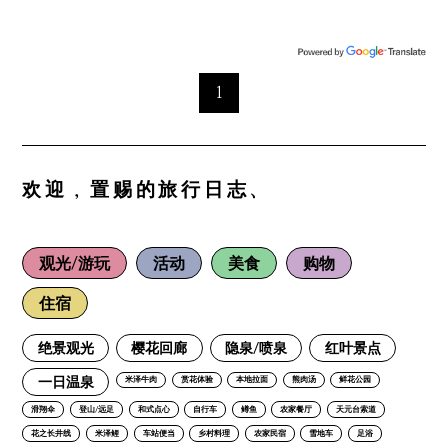
1
欢迎，置赐的旅行日志、
观光/游玩
活动
美食
购物
住宿
绝景观光
樱花回廊
隐泉/喷泉
红叶景点
一日温泉
米泽牛肉
赏花体验
本地拉面
熊肉汤
鲜花公园
滑翔伞
登山/远足
和式点心
自行车
鳟鱼
农家餐厅
天元台索道
花之长井线
米泽鲤
车站便当
乡村料理
农家民宿
雪地车
足浴