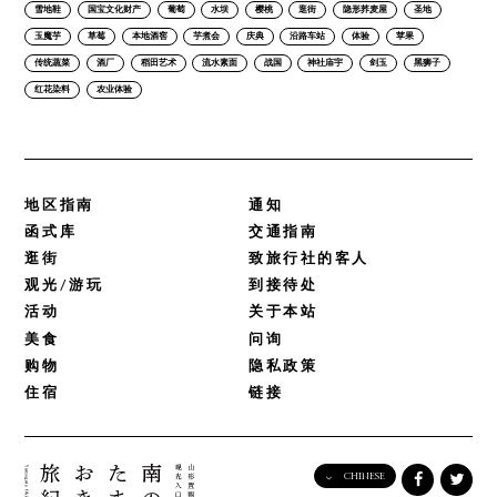
雪地鞋
国宝文化财产
葡萄
水坝
樱桃
逛街
隐形荞麦屋
圣地
玉魔芋
草莓
本地酒窖
芋煮会
庆典
沿路车站
体验
苹果
传统蔬菜
酒厂
稻田艺术
流水素面
战国
神社庙宇
剑玉
黑狮子
红花染料
农业体验
地区指南
通知
函式库
交通指南
逛街
致旅行社的客人
观光/游玩
到接待处
活动
关于本站
美食
问询
购物
隐私政策
住宿
链接
CHINESE