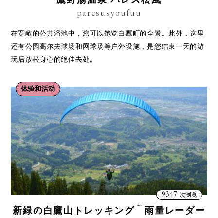
鷹野湯温泉 パレス松風
paresusyoufuu
在宽敞的公共浴池中，您可以饱览白鹰町的全景。此外，这里
还有公园高尔夫球场和网球场等户外设施，是您结束一天的游
玩后放松身心的绝佳去处。
体验和活动
9347
次浏览
新緑の白鷹山トレッキング～雨量レーダー