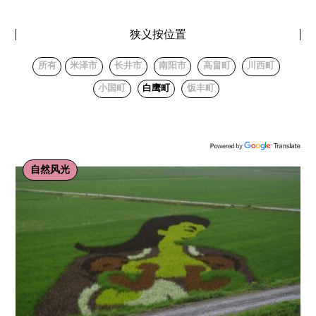
狭义按位置
所有
米泽市
长井市
南阳市
高畠町
川西町
小国町
白鹰町
饭丰町
自然风光