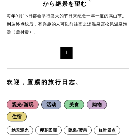
から絶景を望む～
shinryokunoshiratakayamatorekkingu
每年5月13日都会举行盛大的节日来纪念一年一度的高山节。
到达终点线后，有兴趣的人可以前往高之汤温泉宫松风温泉泡
澡（需付费）。
1
欢迎，置赐的旅行日志、
观光/游玩
活动
美食
购物
住宿
绝景观光
樱花回廊
隐泉/喷泉
红叶景点