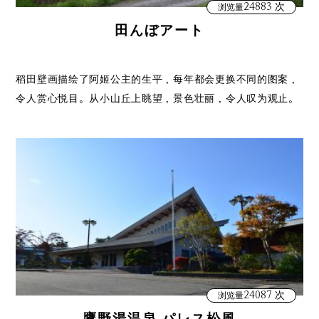
24883 次
浏览量
田んぼアート
稻田壁画描绘了阿姬公主的生平，每年都会更换不同的图案，
令人赏心悦目。从小山丘上眺望，景色壮丽，令人叹为观止。
24087 次
浏览量