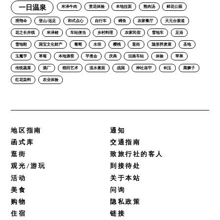
一日温泉
米泽牛肉
赏花体验
本地拉面
熊肉汤
鲜花公园
滑翔伞
登山/远足
和式点心
自行车
鳟鱼
农家餐厅
天元台索道
花之长井线
米泽鲤
车站便当
乡村料理
农家民宿
雪地车
足浴
雪地鞋
国宝文化财产
葡萄
水坝
樱桃
逛街
隐形荞麦屋
圣地
玉魔芋
草莓
本地酒窖
芋煮会
庆典
沿路车站
体验
苹果
传统蔬菜
酒厂
稻田艺术
流水素面
战国
神社庙宇
剑玉
黑狮子
红花染料
农业体验
地区指南
通知
函式库
交通指南
逛街
致旅行社的客人
观光/游玩
到接待处
活动
关于本站
美食
问询
购物
隐私政策
住宿
链接