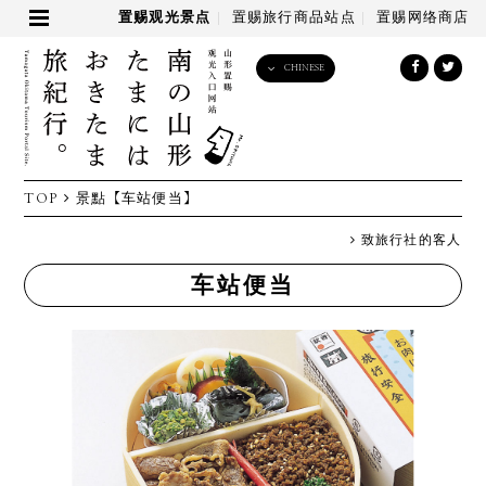
置赐观光景点
置赐旅行商品站点
置赐网络商店
CHINESE
English
日本語
한국어
简体中文
TOP
景點
【车站便当】
繁體中文
致旅行社的客人
车站便当