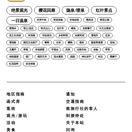
绝景观光
樱花回廊
隐泉/喷泉
红叶景点
一日温泉
米泽牛肉
赏花体验
本地拉面
熊肉汤
鲜花公园
滑翔伞
登山/远足
和式点心
自行车
鳟鱼
农家餐厅
天元台索道
花之长井线
米泽鲤
车站便当
乡村料理
农家民宿
雪地车
足浴
雪地鞋
国宝文化财产
葡萄
水坝
樱桃
逛街
隐形荞麦屋
圣地
玉魔芋
草莓
本地酒窖
芋煮会
庆典
沿路车站
体验
苹果
传统蔬菜
酒厂
稻田艺术
流水素面
战国
神社庙宇
剑玉
黑狮子
红花染料
农业体验
地区指南
通知
函式库
交通指南
逛街
致旅行社的客人
观光/游玩
到接待处
活动
关于本站
美食
问询