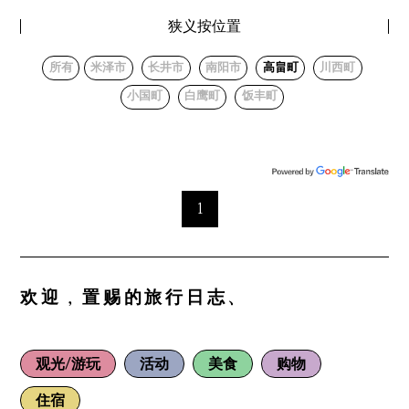
狭义按位置
所有
米泽市
长井市
南阳市
高畠町
川西町
小国町
白鹰町
饭丰町
1
欢迎，置赐的旅行日志、
观光/游玩
活动
美食
购物
住宿