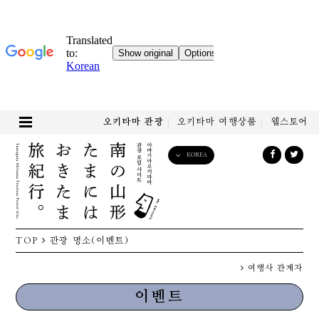
오키타마 관광
오키타마 여행상품
웹스토어
KOREA
English
日本語
한국어
简体中文
TOP
관광 명소(이벤트)
繁體中文
여행사 관계자
이벤트