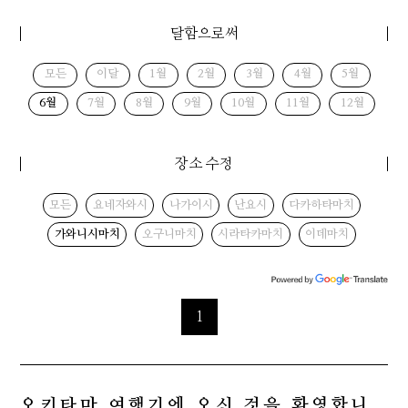
달함으로써
모든
이달
1월
2월
3월
4월
5월
6월
7월
8월
9월
10월
11월
12월
장소 수정
모든
요네자와시
나가이시
난요시
다카하타마치
가와니시마치
오구니마치
시라타카마치
이데마치
1
오키타마 여행기에 오신 것을 환영합니