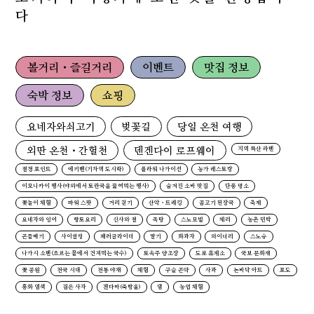
다
볼거리・즐길거리
이벤트
맛집 정보
숙박 정보
쇼핑
요네자와쇠고기
벚꽃길
당일 온천 여행
외딴 온천・간헐천
덴겐다이 로프웨이
지역 특산 라멘
절경 포인트
에키벤(기차역 도시락)
플라워 나가이선
농가 레스토랑
이모니카이 행사(야외에서 토란국을 끓여먹는 행사)
숨겨진 소바 맛집
단풍 명소
꽃놀이 체험
파워 스팟
거리 걷기
산악・트레킹
곰고기 된장국
축제
요네자와 잉어
향토요리
신사와 절
족탕
스노모빌
체리
농촌 민박
곤들매기
사이클링
패러글라이더
딸기
화과자
와이너리
스노슈
나가시 소멘(흐르는 물에서 건져먹는 국수)
토속주 양조장
도로 휴게소
국보 문화재
꽃 공원
전국 시대
전통 야채
체험
구슬 곤약
사과
논바닥 아트
포도
홍화 염색
검은 사자
겐다마(죽방울)
댐
농업 체험