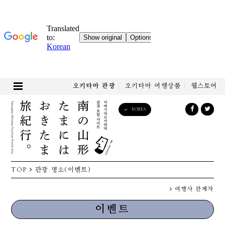
오키타마 관광
오키타마 여행상품
웹스토어
KOREA
English
日本語
한국어
简体中文
TOP
관광 명소(이벤트)
繁體中文
여행사 관계자
이벤트