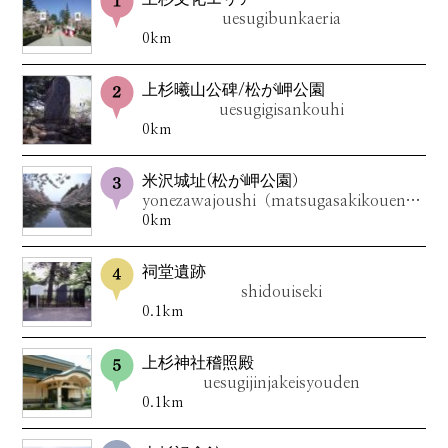
uesugibunkaeria
0km
上杉曦山公碑/松が岬公園
uesugigisankouhi
0km
米沢城址(松が岬公園）
yonezawajoushi（matsugasakikouen）
0km
祠堂遺跡
shidouiseki
0.1km
上杉神社稽照殿
uesugijinjakeisyouden
0.1km