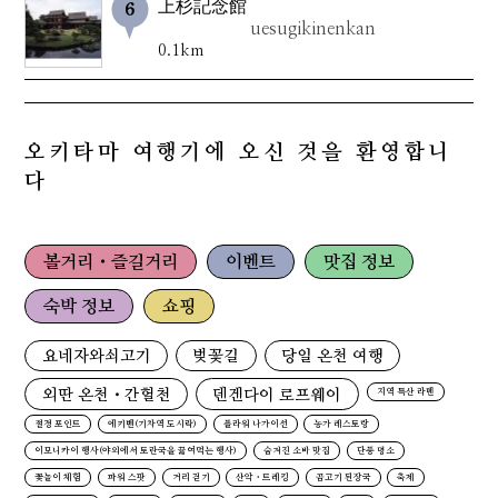
上杉記念館
uesugikinenkan
0.1km
오키타마 여행기에 오신 것을 환영합니
다
볼거리・즐길거리
이벤트
맛집 정보
숙박 정보
쇼핑
요네자와쇠고기
벚꽃길
당일 온천 여행
외딴 온천・간헐천
덴겐다이 로프웨이
지역 특산 라멘
절경 포인트
에키벤(기차역 도시락)
플라워 나가이선
농가 레스토랑
이모니카이 행사(야외에서 토란국을 끓여먹는 행사)
숨겨진 소바 맛집
단풍 명소
꽃놀이 체험
파워 스팟
거리 걷기
산악・트레킹
곰고기 된장국
축제