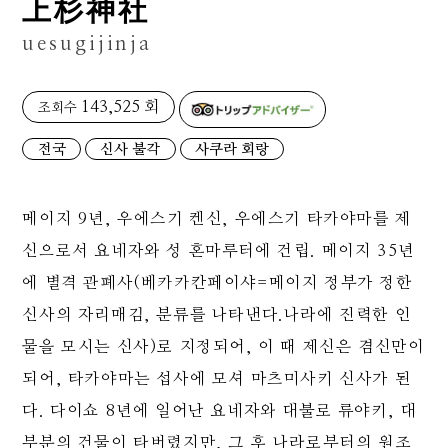
上杉神社
uesugijinja
143,525 회
조회수
전국
신사 불각
사쿠라 회랑
메이지 9년, 우에스기 켄신, 우에스기 타카야마를 제
신으로서 요네자와 성 혼마루터에 건립. 메이지 35년
에 별격 관폐사(베카카칸페이샤=메이지 정부가 정한
신사의 자리매김, 분류를 나타낸다.나라에 진력한 인
물을 모시는 신사)로 지정되어, 이 때 제신은 겸신만이
되어, 타카야마는 섭사에 모셔 마츠미사키 신사가 된
다. 다이쇼 8년에 일어난 요네자와 대불로 류야키, 대
부분의 건물이 타버렸지만, 그 후 나라로부터의 원조