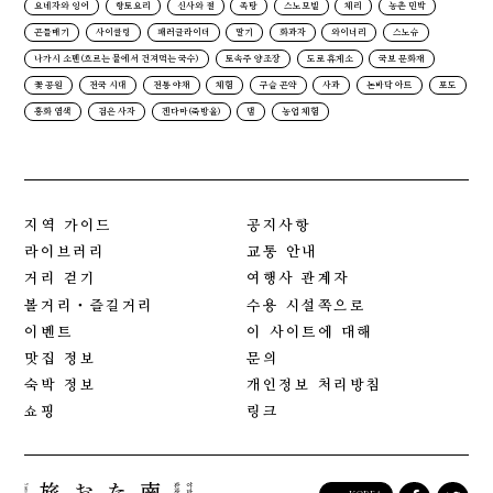
요네자와 잉어
향토요리
신사와 절
족탕
스노모빌
체리
농촌 민박
곤들매기
사이클링
패러글라이더
딸기
화과자
와이너리
스노슈
나가시 소멘(흐르는 물에서 건져먹는 국수)
토속주 양조장
도로 휴게소
국보 문화재
꽃 공원
전국 시대
전통 야채
체험
구슬 곤약
사과
논바닥 아트
포도
홍화 염색
검은 사자
겐다마(죽방울)
댐
농업 체험
지역 가이드
공지사항
라이브러리
교통 안내
거리 걷기
여행사 관계자
볼거리・즐길거리
수용 시설쪽으로
이벤트
이 사이트에 대해
맛집 정보
문의
숙박 정보
개인정보 처리방침
쇼핑
링크