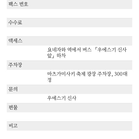
팩스 번호
수수료
액세스
요네자와 역에서 버스 「우에스기 신사
앞」하차
주차장
마츠가미사키 축제 광장 주차장, 300대
정
문의
우에스기 신사
편물
비고