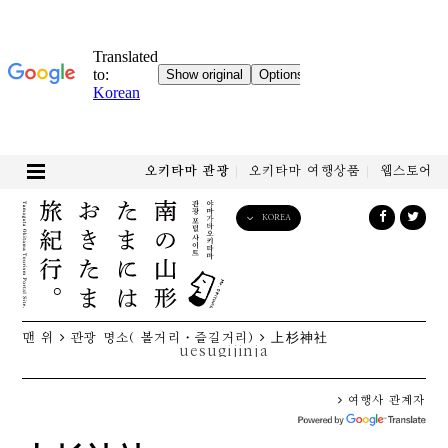
오키타마 관광
오키타마 여행상품
웹스토어
KOREA
English
日本語
한국어
简体中文
맨 위
관광 명소( 볼거리・즐길거리)
上杉神社
繁體中文
uesugijinja
여행사 관계자