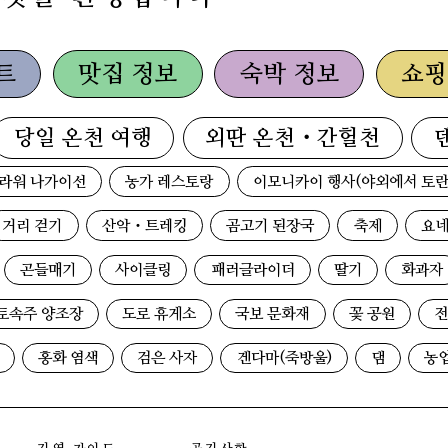
트
맛집 정보
숙박 정보
쇼핑
당일 온천 여행
외딴 온천・간헐천
라워 나가이선
농가 레스토랑
이모니카이 행사(야외에서 토란
거리 걷기
산악・트레킹
곰고기 된장국
축제
요네
곤들매기
사이클링
패러글라이더
딸기
화과자
토속주 양조장
도로 휴게소
국보 문화재
꽃 공원
전
홍화 염색
검은 사자
겐다마(죽방울)
댐
농