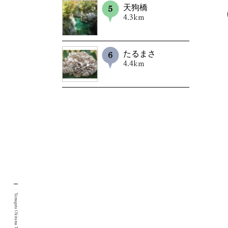
天狗橋
4.3km
たるまさ
4.4km
Yamagata Okitama Tourism Portal Site.