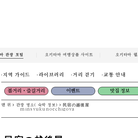
마 관광
포털
오키타마 여행상품
사이트
오키타마
웹
지역 가이드
라이브러리
거리 걷기
교통 안내
볼거리・즐길거리
이벤트
맛집 정보
맨 위
관광 명소( 숙박 정보)
民宿の越後屋
minsyukunoechigoya