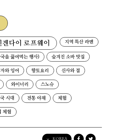
지역 특산 라멘
덴겐다이 로프웨이
국을 끓여먹는 행사)
숨겨진 소바 맛집
자와 잉어
향토요리
신사와 절
와이너리
스노슈
국 시대
전통 야채
체험
업 체험
KOREA