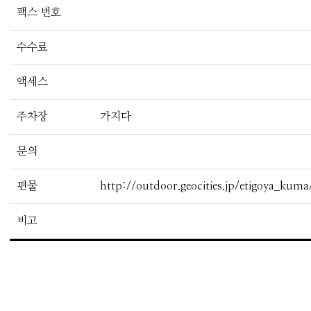
팩스 번호
수수료
액세스
주차장
가지다
문의
편물
http://outdoor.geocities.jp/etigoya_kuma
비고