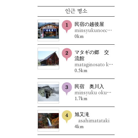
인근 명소
民宿の越後屋
minsyukunoechigoya
0km
マタギの郷 交
流館
mataginosato kouryuukan
0.5km
民宿 奥川入
minsyuku okukawairi
1.7km
旭又滝
asahimatataki
4km