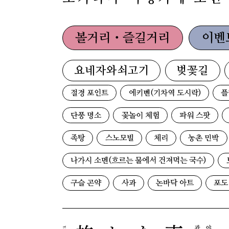
볼거리・즐길거리
이벤
요네자와쇠고기
벚꽃길
절경 포인트
에키벤(기차역 도시락)
플
단풍 명소
꽃놀이 체험
파워 스팟
족탕
스노모빌
체리
농촌 민박
나가시 소멘(흐르는 물에서 건져먹는 국수)
구슬 곤약
사과
논바닥 아트
포도