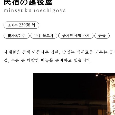
民宿の越後屋
minsyukunoechigoya
23958 회
조회수
農가족민주
바위 물고기
숨겨진 메밀 가게
곰즙
사계절을 통해 아름다운 경관, 맛있는 식재료를 키우는 곳입
곁, 우동 등 다양한 메뉴를 준비하고 있습니다.