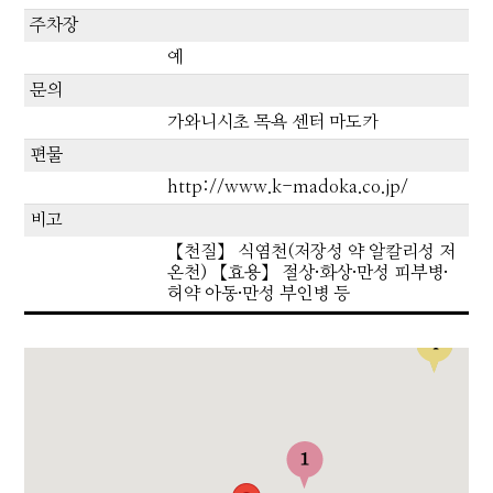
주차장
예
문의
가와니시초 목욕 센터 마도카
편물
http://www.k-madoka.co.jp/
비고
【천질】 식염천(저장성 약 알칼리성 저
온천) 【효용】 절상·화상·만성 피부병·
허약 아동·만성 부인병 등