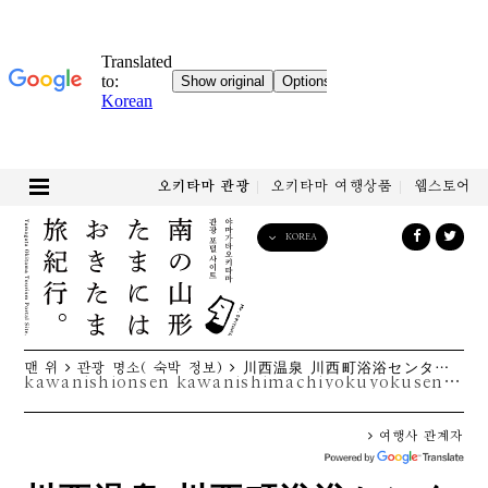
오키타마 관광
오키타마 여행상품
웹스토어
KOREA
English
日本語
한국어
简体中文
맨 위
관광 명소( 숙박 정보)
川西温泉 川西町浴浴センターまどか
繁體中文
kawanishionsen kawanishimachiyokuyokusentâmadoka
여행사 관계자