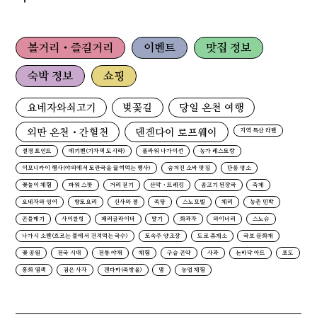
볼거리・즐길거리
이벤트
맛집 정보
숙박 정보
쇼핑
요네자와쇠고기
벚꽃길
당일 온천 여행
외딴 온천・간헐천
덴겐다이 로프웨이
지역 특산 라멘
절경 포인트
에키벤(기차역 도시락)
플라워 나가이선
농가 레스토랑
이모니카이 행사(야외에서 토란국을 끓여먹는 행사)
숨겨진 소바 맛집
단풍 명소
꽃놀이 체험
파워 스팟
거리 걷기
산악・트레킹
곰고기 된장국
축제
요네자와 잉어
향토요리
신사와 절
족탕
스노모빌
체리
농촌 민박
곤들매기
사이클링
패러글라이더
딸기
화과자
와이너리
스노슈
나가시 소멘(흐르는 물에서 건져먹는 국수)
토속주 양조장
도로 휴게소
국보 문화재
꽃 공원
전국 시대
전통 야채
체험
구슬 곤약
사과
논바닥 아트
포도
홍화 염색
검은 사자
겐다마(죽방울)
댐
농업 체험