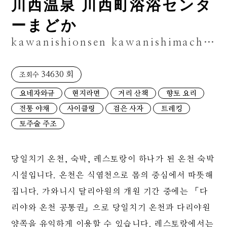
川西温泉 川西町浴浴センタ
ーまどか
kawanishionsen kawanishimachiyokuyokusentâmadoka
34630 회
조회수
요네자와규
현지라면
거리 산책
향토 요리
전통 야채
사이클링
검은 사자
트레킹
토주술 주조
당일치기 온천, 숙박, 레스토랑이 하나가 된 온천 숙박
시설입니다. 온천은 식염천으로 몸의 중심에서 따뜻해
집니다. 가와니시 달리아원의 개원 기간 중에는 「다
리야와 온천 공통권」으로 당일치기 온천과 다리야원
양쪽을 유익하게 이용할 수 있습니다. 레스토랑에서는