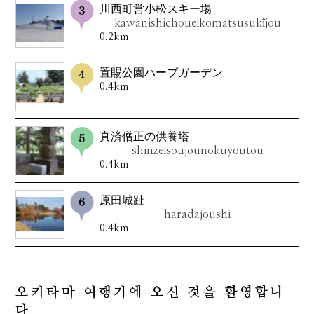
川西町営小松スキー場
kawanishichoueikomatsusukîjou
0.2km
置賜公園ハーブガーデン
0.4km
真済僧正の供養塔
shinzeisoujounokuyoutou
0.4km
原田城趾
haradajoushi
0.4km
오키타마 여행기에 오신 것을 환영합니
다