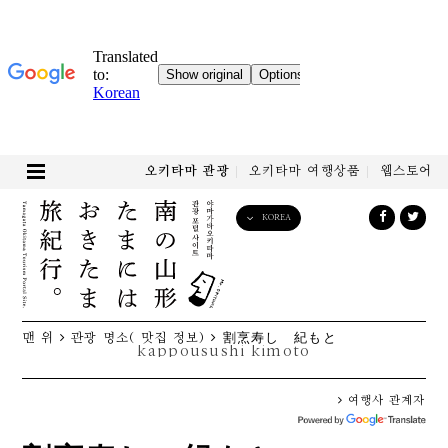
오키타마 관광
오키타마 여행상품
웹스토어
KOREA
English
日本語
한국어
简体中文
맨 위
관광 명소( 맛집 정보)
割烹寿し 紀もと
繁體中文
kappousushi kimoto
여행사 관계자