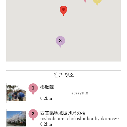
인근 명소
摂取院
sessyuin
0.2km
西置賜地域振興局の桜
nishiokitamachiikishinkoukyokunosakura
0.2km