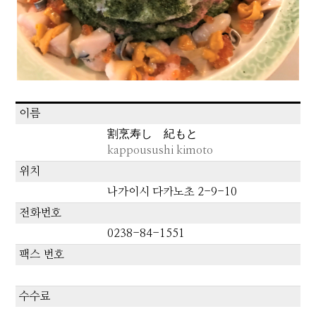
이름
割烹寿し 紀もと
kappousushi kimoto
위치
나가이시 다카노초 2-9-10
전화번호
0238-84-1551
팩스 번호
수수료