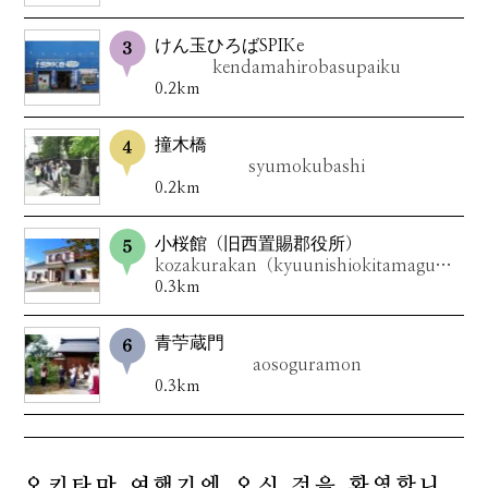
けん玉ひろばSPIKe
kendamahirobasupaiku
0.2km
撞木橋
syumokubashi
0.2km
小桜館（旧西置賜郡役所）
kozakurakan（kyuunishiokitamagunyakusyo）
0.3km
青苧蔵門
aosoguramon
0.3km
오키타마 여행기에 오신 것을 환영합니