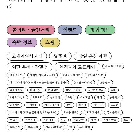
다
볼거리・즐길거리
이벤트
맛집 정보
숙박 정보
쇼핑
요네자와쇠고기
벚꽃길
당일 온천 여행
외딴 온천・간헐천
덴겐다이 로프웨이
지역 특산 라멘
절경 포인트
에키벤(기차역 도시락)
플라워 나가이선
농가 레스토랑
이모니카이 행사(야외에서 토란국을 끓여먹는 행사)
숨겨진 소바 맛집
단풍 명소
꽃놀이 체험
파워 스팟
거리 걷기
산악・트레킹
곰고기 된장국
축제
요네자와 잉어
향토요리
신사와 절
족탕
스노모빌
체리
농촌 민박
곤들매기
사이클링
패러글라이더
딸기
화과자
와이너리
스노슈
나가시 소멘(흐르는 물에서 건져먹는 국수)
토속주 양조장
도로 휴게소
국보 문화재
꽃 공원
전국 시대
전통 야채
체험
구슬 곤약
사과
논바닥 아트
포도
홍화 염색
검은 사자
겐다마(죽방울)
댐
농업 체험