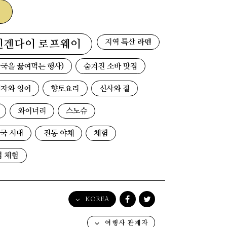
지역 특산 라멘
덴겐다이 로프웨이
국을 끓여먹는 행사)
숨겨진 소바 맛집
자와 잉어
향토요리
신사와 절
와이너리
스노슈
국 시대
전통 야채
체험
업 체험
KOREA
English
여행사 관계자