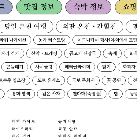
트
맛집 정보
숙박 정보
쇼핑
당일 온천 여행
외딴 온천・간헐천
라워 나가이선
농가 레스토랑
이모니카이 행사(야외에서 토란
거리 걷기
산악・트레킹
곰고기 된장국
축제
요네
곤들매기
사이클링
패러글라이더
딸기
화과자
토속주 양조장
도로 휴게소
국보 문화재
꽃 공원
전
홍화 염색
검은 사자
겐다마(죽방울)
댐
농
지역 가이드
공지사항
라이브러리
교통 안내
거리 걷기
여행사 관계자