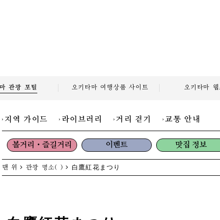
마 관광
포털
오키타마 여행상품
사이트
오키타마
웹
지역 가이드
라이브러리
거리 걷기
교통 안내
볼거리・즐길거리
이벤트
맛집 정보
맨 위
관광 명소( )
白鷹紅花まつり