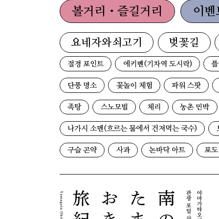
볼거리・즐길거리
이벤
요네자와쇠고기
벚꽃길
절경 포인트
에키벤(기차역 도시락)
플
단풍 명소
꽃놀이 체험
파워 스팟
족탕
스노모빌
체리
농촌 민박
나가시 소멘(흐르는 물에서 건져먹는 국수)
구슬 곤약
사과
논바닥 아트
포도