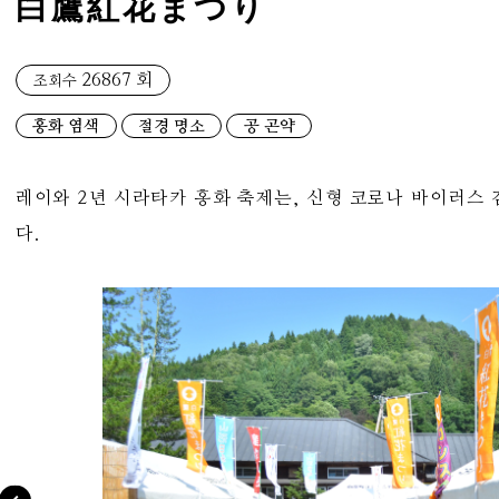
白鷹紅花まつり
26867 회
조회수
홍화 염색
절경 명소
공 곤약
레이와 2년 시라타카 홍화 축제는, 신형 코로나 바이러스
다.