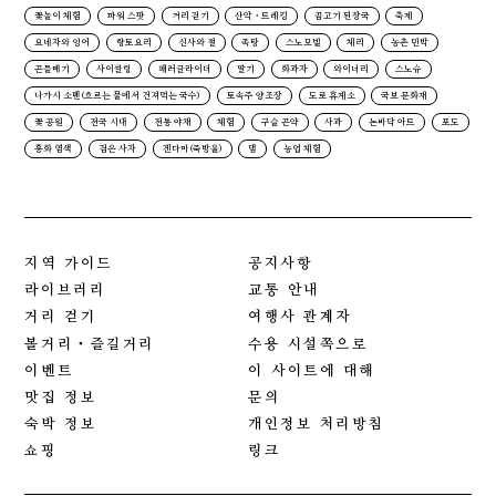
꽃놀이 체험
파워 스팟
거리 걷기
산악・트레킹
곰고기 된장국
축제
요네자와 잉어
향토요리
신사와 절
족탕
스노모빌
체리
농촌 민박
곤들매기
사이클링
패러글라이더
딸기
화과자
와이너리
스노슈
나가시 소멘(흐르는 물에서 건져먹는 국수)
토속주 양조장
도로 휴게소
국보 문화재
꽃 공원
전국 시대
전통 야채
체험
구슬 곤약
사과
논바닥 아트
포도
홍화 염색
검은 사자
겐다마(죽방울)
댐
농업 체험
지역 가이드
공지사항
라이브러리
교통 안내
거리 걷기
여행사 관계자
볼거리・즐길거리
수용 시설쪽으로
이벤트
이 사이트에 대해
맛집 정보
문의
숙박 정보
개인정보 처리방침
쇼핑
링크