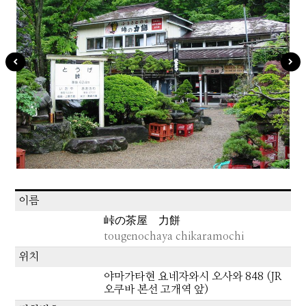
이름
峠の茶屋 力餅
tougenochaya chikaramochi
위치
야마가타현 요네자와시 오사와 848 (JR
오쿠바 본선 고개역 앞)