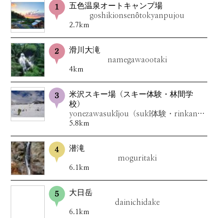
五色温泉オートキャンプ場
goshikionsenôtokyanpujou
2.7km
滑川大滝
namegawaootaki
4km
米沢スキー場（スキー体験・林間学
校）
yonezawasukîjou（sukî体験・rinkangakkou）
5.8km
潜滝
moguritaki
6.1km
大日岳
dainichidake
6.1km