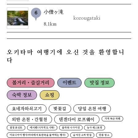
小僧ヶ滝
kozougataki
8.1km
오키타마 여행기에 오신 것을 환영합니
다
볼거리・즐길거리
이벤트
맛집 정보
숙박 정보
쇼핑
요네자와쇠고기
벚꽃길
당일 온천 여행
외딴 온천・간헐천
덴겐다이 로프웨이
지역 특산 라멘
절경 포인트
에키벤(기차역 도시락)
플라워 나가이선
농가 레스토랑
이모니카이 행사(야외에서 토란국을 끓여먹는 행사)
숨겨진 소바 맛집
단풍 명소