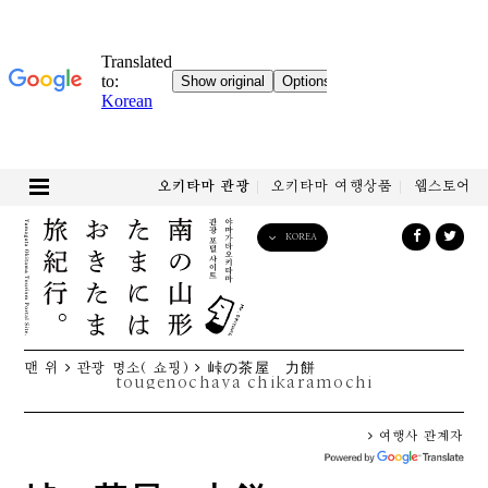
오키타마 관광
오키타마 여행상품
웹스토어
KOREA
English
日本語
한국어
简体中文
맨 위
관광 명소( 쇼핑)
峠の茶屋 力餅
繁體中文
tougenochaya chikaramochi
여행사 관계자