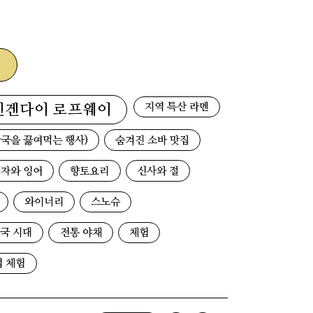
지역 특산 라멘
덴겐다이 로프웨이
국을 끓여먹는 행사)
숨겨진 소바 맛집
자와 잉어
향토요리
신사와 절
와이너리
스노슈
국 시대
전통 야채
체험
업 체험