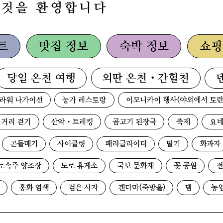
 것을 환영합니다
트
맛집 정보
숙박 정보
쇼핑
당일 온천 여행
외딴 온천・간헐천
라워 나가이선
농가 레스토랑
이모니카이 행사(야외에서 토란
거리 걷기
산악・트레킹
곰고기 된장국
축제
요네
곤들매기
사이클링
패러글라이더
딸기
화과자
토속주 양조장
도로 휴게소
국보 문화재
꽃 공원
전
홍화 염색
검은 사자
겐다마(죽방울)
댐
농