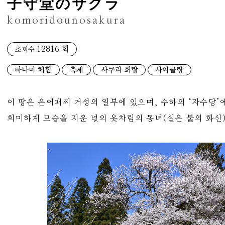
子守堂のサクラ
komoridounosakura
12816 회
조회수
하나미 체험
축제
사쿠라 회랑
사이클링
이 땅은 은어패씨 거성의 일부에 있으며, 수하의 ‘자수당’
희미하게 모습을 지운 넋의 옷차림의 동녀(실은 불의 화신