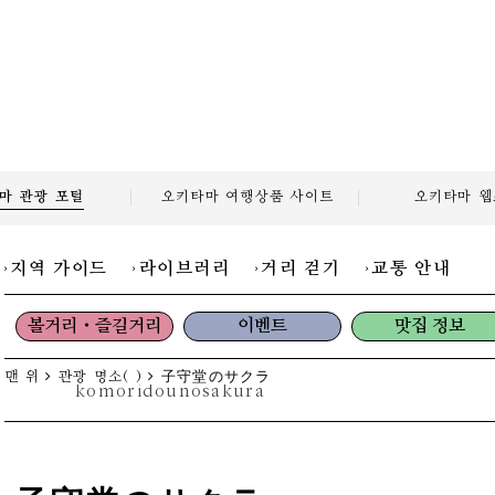
마 관광
포털
오키타마 여행상품
사이트
오키타마
웹
지역 가이드
라이브러리
거리 걷기
교통 안내
볼거리・즐길거리
이벤트
맛집 정보
맨 위
관광 명소( )
子守堂のサクラ
komoridounosakura