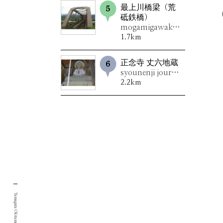
最上川橋梁（荒
砥鉄橋）
mogamigawakyouryou（aratotekkyou）
1.7km
正念寺 丈六地蔵
syounenji jourokujizou
2.2km