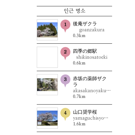
인근 명소
後庵ザクラ
goanzakura
0.3km
四季の郷駅
shikinosatoeki
0.6km
赤坂の薬師ザク
ラ
akasakanoyakushizakura
0.7km
山口奨学桜
yamaguchisyougakuzakura
1.6km