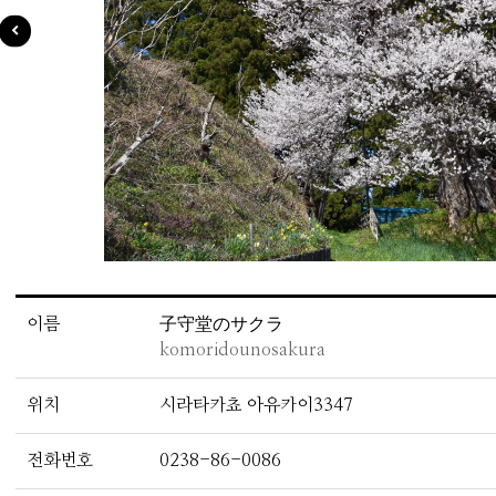
이름
子守堂のサクラ
komoridounosakura
위치
시라타카쵸 아유카이3347
전화번호
0238-86-0086