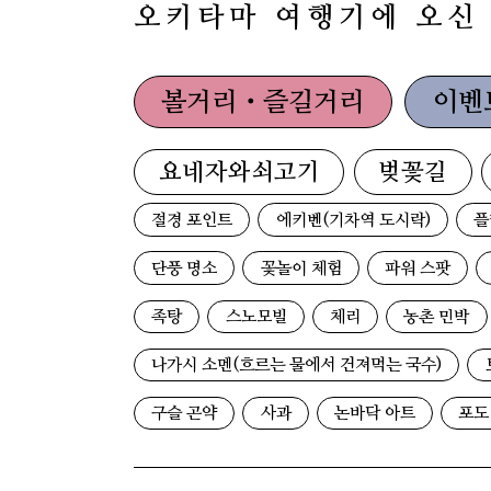
오키타마 여행기에 오신
볼거리・즐길거리
이벤
요네자와쇠고기
벚꽃길
절경 포인트
에키벤(기차역 도시락)
플
단풍 명소
꽃놀이 체험
파워 스팟
족탕
스노모빌
체리
농촌 민박
나가시 소멘(흐르는 물에서 건져먹는 국수)
구슬 곤약
사과
논바닥 아트
포도