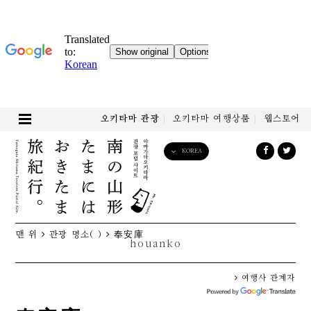
오키타마 관광
오키타마 여행상품
웹스토어
KOREA
English
日本語
한국어
简体中文
맨 위
관광 명소( )
奉安庫
繁體中文
houanko
여행사 관계자