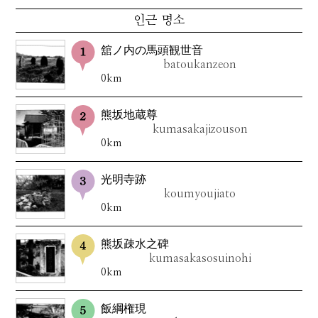
인근 명소
舘ノ内の馬頭観世音
batoukanzeon
0km
熊坂地蔵尊
kumasakajizouson
0km
光明寺跡
koumyoujiato
0km
熊坂疎水之碑
kumasakasosuinohi
0km
飯綱権現