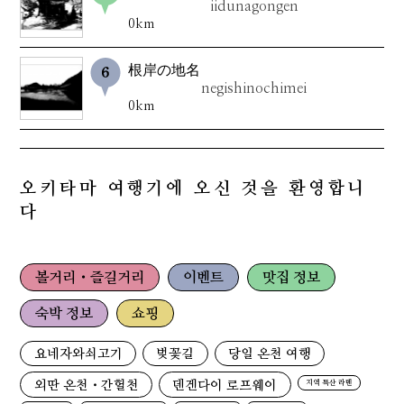
iidunagongen
0km
根岸の地名
negishinochimei
0km
오키타마 여행기에 오신 것을 환영합니
다
볼거리・즐길거리
이벤트
맛집 정보
숙박 정보
쇼핑
요네자와쇠고기
벚꽃길
당일 온천 여행
외딴 온천・간헐천
덴겐다이 로프웨이
지역 특산 라멘