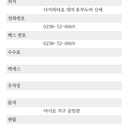
위치
다카하타쵸 대자 후쿠누마 신에
전화번호
0238-52-0069
팩스 번호
0238-52-0069
수수료
액세스
주차장
문의
야시로 지구 공민관
편물