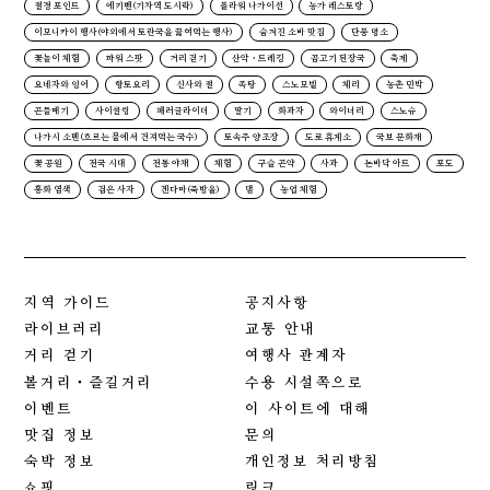
절경 포인트
에키벤(기차역 도시락)
플라워 나가이선
농가 레스토랑
이모니카이 행사(야외에서 토란국을 끓여먹는 행사)
숨겨진 소바 맛집
단풍 명소
꽃놀이 체험
파워 스팟
거리 걷기
산악・트레킹
곰고기 된장국
축제
요네자와 잉어
향토요리
신사와 절
족탕
스노모빌
체리
농촌 민박
곤들매기
사이클링
패러글라이더
딸기
화과자
와이너리
스노슈
나가시 소멘(흐르는 물에서 건져먹는 국수)
토속주 양조장
도로 휴게소
국보 문화재
꽃 공원
전국 시대
전통 야채
체험
구슬 곤약
사과
논바닥 아트
포도
홍화 염색
검은 사자
겐다마(죽방울)
댐
농업 체험
지역 가이드
공지사항
라이브러리
교통 안내
거리 걷기
여행사 관계자
볼거리・즐길거리
수용 시설쪽으로
이벤트
이 사이트에 대해
맛집 정보
문의
숙박 정보
개인정보 처리방침
쇼핑
링크