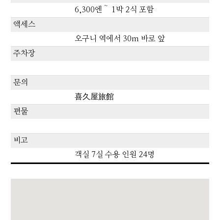
6,300엔～ 1박 2식 포함
액세스
오구니 역에서 30m 바로 앞
주차장
문의
喜久屋旅館
편물
비고
객실 7실 수용 인원 24명