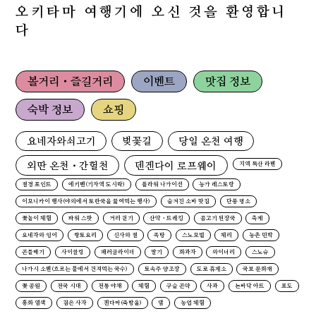
오키타마 여행기에 오신 것을 환영합니
다
볼거리・즐길거리
이벤트
맛집 정보
숙박 정보
쇼핑
요네자와쇠고기
벚꽃길
당일 온천 여행
외딴 온천・간헐천
덴겐다이 로프웨이
지역 특산 라멘
절경 포인트
에키벤(기차역 도시락)
플라워 나가이선
농가 레스토랑
이모니카이 행사(야외에서 토란국을 끓여먹는 행사)
숨겨진 소바 맛집
단풍 명소
꽃놀이 체험
파워 스팟
거리 걷기
산악・트레킹
곰고기 된장국
축제
요네자와 잉어
향토요리
신사와 절
족탕
스노모빌
체리
농촌 민박
곤들매기
사이클링
패러글라이더
딸기
화과자
와이너리
스노슈
나가시 소멘(흐르는 물에서 건져먹는 국수)
토속주 양조장
도로 휴게소
국보 문화재
꽃 공원
전국 시대
전통 야채
체험
구슬 곤약
사과
논바닥 아트
포도
홍화 염색
검은 사자
겐다마(죽방울)
댐
농업 체험