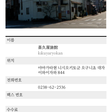
이름
喜久屋旅館
kikuyaryokan
위치
야마가타현 니시오키토군 오구니쵸 대자
이와이자와 844
전화번호
0238-62-2536
팩스 번호
수수료