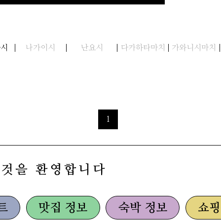
와시
나가이시
난요시
다카하타마치
가와니시마치
1
 것을 환영합니다
트
맛집 정보
숙박 정보
쇼핑