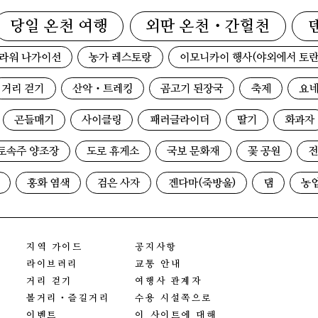
당일 온천 여행
외딴 온천・간헐천
라워 나가이선
농가 레스토랑
이모니카이 행사(야외에서 토란
거리 걷기
산악・트레킹
곰고기 된장국
축제
요네
곤들매기
사이클링
패러글라이더
딸기
화과자
토속주 양조장
도로 휴게소
국보 문화재
꽃 공원
전
홍화 염색
검은 사자
겐다마(죽방울)
댐
농
지역 가이드
공지사항
라이브러리
교통 안내
거리 걷기
여행사 관계자
볼거리・즐길거리
수용 시설쪽으로
이벤트
이 사이트에 대해