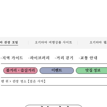
마 관광
포털
오키타마 여행상품
사이트
오키타마
웹
지역 가이드
라이브러리
거리 걷기
교통 안내
볼거리・즐길거리
이벤트
맛집 정보
맨 위
관광 명소
【검은 사자】