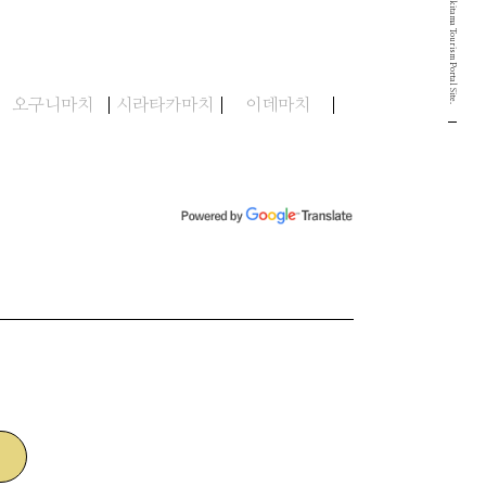
Yamagata Okitama Tourism Portal Site.
오구니마치
시라타카마치
이데마치