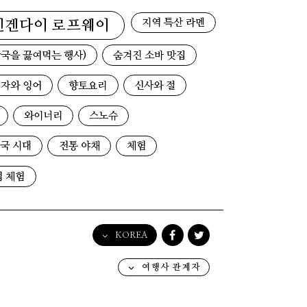
지역 특산 라멘
덴겐다이 로프웨이
국을 끓여먹는 행사)
숨겨진 소바 맛집
자와 잉어
향토요리
신사와 절
와이너리
스노슈
국 시대
전통 야채
체험
업 체험
KOREA
English
여행사 관계자
日本語
한국어