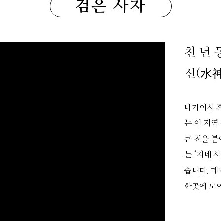
검은 사자
천 년 
신(水神
나가이시 흑
는 이 지역
큰 천을 붙
는 ‘지네 
습니다. 매
한곳에 모이