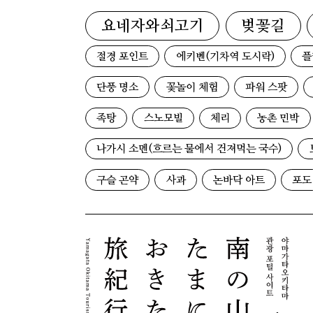
요네자와쇠고기
벚꽃길
절경 포인트
에키벤(기차역 도시락)
플
단풍 명소
꽃놀이 체험
파워 스팟
족탕
스노모빌
체리
농촌 민박
나가시 소멘(흐르는 물에서 건져먹는 국수)
구슬 곤약
사과
논바닥 아트
포도