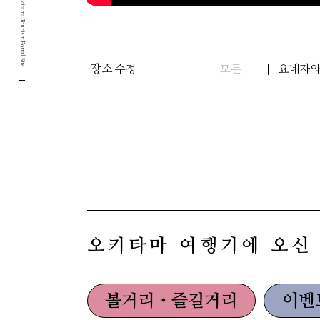
Yamagata Okitama Tourism Portal Site.
장소 수정
모든
요네자
오키타마 여행기에 오신
볼거리・즐길거리
이벤