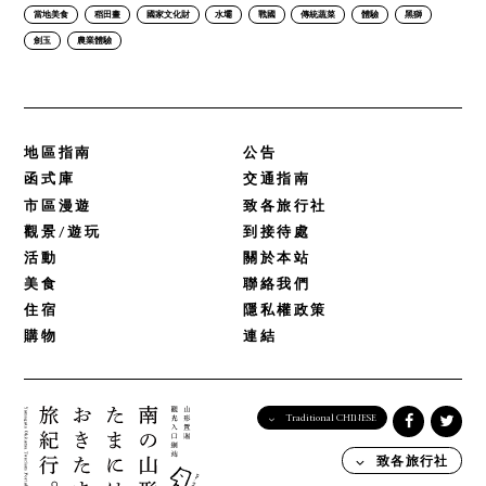
當地美食
稻田畫
國家文化財
水壩
戰國
傳統蔬菜
體驗
黑獅
劍玉
農業體驗
地區指南
公告
函式庫
交通指南
市區漫遊
致各旅行社
觀景/遊玩
到接待處
活動
關於本站
美食
聯絡我們
住宿
隱私權政策
購物
連結
Traditional CHINESE
English
致各旅行社
日本語