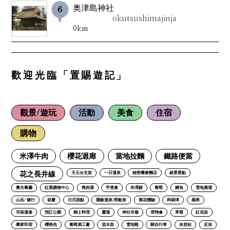
奥津島神社
okutsushimajinja
0km
歡迎光臨「置賜遊記」
觀景/遊玩
活動
美食
住宿
購物
米澤牛肉
櫻花迴廊
當地拉麵
鐵路便當
花之長井線
天元台支架
一日溫泉
秘密蕎麥麵店
絕景景點
農夫餐廳
紅葉購物中心
熊肉湯
芋煮會
米澤鯉
葡萄
鱒魚
雪地廣場
山岳/ 健行
節慶
日式甜點
隱蔽溫泉/間歇泉
賞花體驗
蒟蒻球
蘋果
市區漫遊
預訂公園
鄉土料理
靈場
神社寺廟
滑翔傘
草莓
紅花染
農家民宿
櫻桃色
葡萄酒工廠
流水面
雪地靴
騎自行車
休息站
足浴