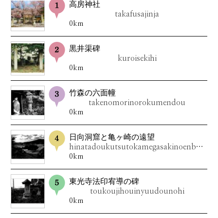
高房神社
takafusajinja
0km
黒井渠碑
kuroisekihi
0km
竹森の六面幢
takenomorinorokumendou
0km
日向洞窟と亀ヶ崎の遠望
hinatadoukutsutokamegasakinoenbou
0km
東光寺法印宥導の碑
toukoujihouinyuudounohi
0km