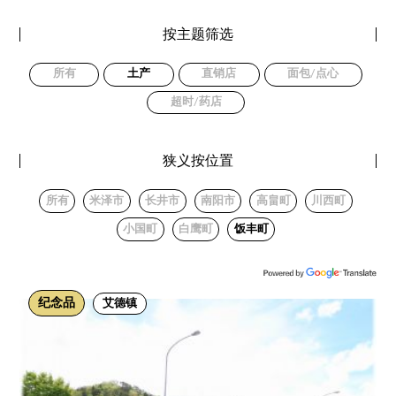
按主题筛选
所有
土产
直销店
面包/点心
超时/药店
狭义按位置
所有
米泽市
长井市
南阳市
高畠町
川西町
小国町
白鹰町
饭丰町
纪念品
艾德镇