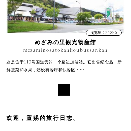
：34286
浏览量
めざみの里観光物産館
mezaminosatokankoubussankan
这是位于113号国道旁的一个路边加油站。它出售纪念品、新
鲜蔬菜和水果，还设有餐厅和快餐区……
1
欢迎，置赐的旅行日志、