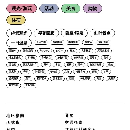
观光/游玩
活动
美食
购物
住宿
绝景观光
樱花回廊
隐泉/喷泉
红叶景点
一日温泉
米泽牛肉
赏花体验
本地拉面
熊肉汤
鲜花公园
滑翔伞
登山/远足
和式点心
自行车
鳟鱼
农家餐厅
天元台索道
花之长井线
米泽鲤
车站便当
乡村料理
农家民宿
雪地车
足浴
雪地鞋
国宝文化财产
葡萄
水坝
樱桃
逛街
隐形荞麦屋
圣地
玉魔芋
草莓
本地酒窖
芋煮会
庆典
沿路车站
体验
苹果
传统蔬菜
酒厂
稻田艺术
流水素面
战国
神社庙宇
剑玉
黑狮子
红花染料
农业体验
地区指南
通知
函式库
交通指南
逛街
致旅行社的客人