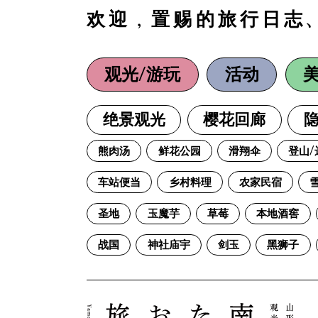
欢迎，置赐的旅行日志
观光/游玩
活动
绝景观光
樱花回廊
隐
熊肉汤
鲜花公园
滑翔伞
登山/
车站便当
乡村料理
农家民宿
圣地
玉魔芋
草莓
本地酒窖
战国
神社庙宇
剑玉
黑狮子