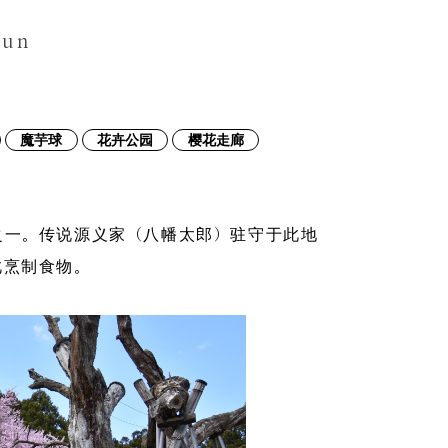
gun
魔芋球
花卉公园
樱花走廊
之一。传说源义家（八幡太郎）驻守于此地
此烹制食物。