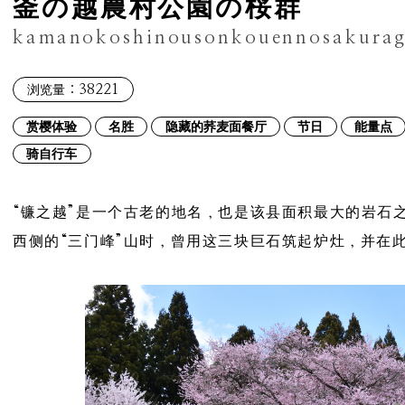
釜の越農村公園の桜群
kamanokoshinousonkouennosakura
：38221
浏览量
赏樱体验
名胜
隐藏的荞麦面餐厅
节日
能量点
骑自行车
“镰之越”是一个古老的地名，也是该县面积最大的岩石
西侧的“三门峰”山时，曾用这三块巨石筑起炉灶，并在