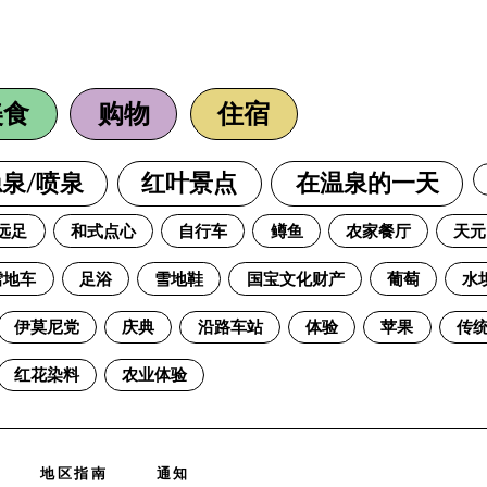
、
美食
购物
住宿
泉/喷泉
红叶景点
在温泉的一天
远足
和式点心
自行车
鳟鱼
农家餐厅
天元
雪地车
足浴
雪地鞋
国宝文化财产
葡萄
水
伊莫尼党
庆典
沿路车站
体验
苹果
传
红花染料
农业体验
地区指南
通知