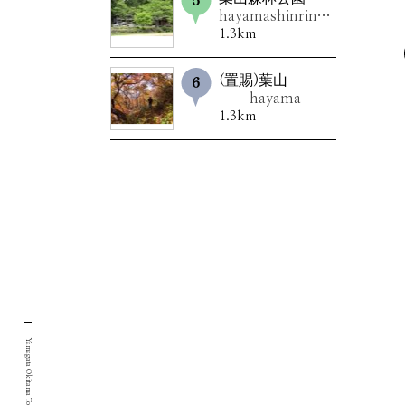
hayamashinrinkouen
1.3km
(置賜)葉山
hayama
1.3km
Yamagata Okitama Tourism Portal Site.