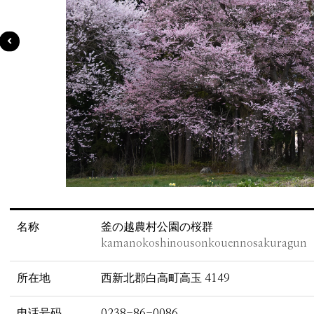
名称
釜の越農村公園の桜群
kamanokoshinousonkouennosakuragun
所在地
西新北郡白高町高玉 4149
电话号码
0238-86-0086