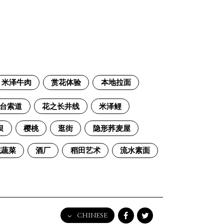
米泽牛肉
赏花体验
本地拉面
台索道
花之长井线
米泽鲤
坝
樱桃
逛街
隐形荞麦屋
统蔬菜
酒厂
稻田艺术
流水素面
CHINESE