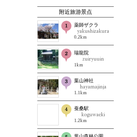
附近旅游景点
薬師ザクラ
yakushizakura
0.2km
瑞龍院
zuiryuuin
1km
葉山神社
hayamajinja
1.1km
蚕桑駅
koguwaeki
1.2km
葉山森林公園