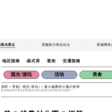
赐观光景点
置赐旅行商品站点
置赐网络
地区指南
函式库
逛街
交通指南
观光/游玩
活动
美食
顶部
景點( 观光/游玩)
釜の越農村公園の桜群
kamanokoshinousonkouennosakuragun