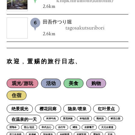
ichijiichiruinohi(fumonin)
2.6km
田吾作つり堀
tagosakutsuribori
2.6km
欢迎，置赐的旅行日志、
观光/游玩
活动
美食
购物
住宿
绝景观光
樱花回廊
隐泉/喷泉
红叶景点
在温泉的一天
米泽牛肉
赏花体验
本地拉面
熊肉汤
鲜花公园
滑翔伞
登山/远足
和式点心
自行车
鳟鱼
农家餐厅
天元台索道
花之长井线
米泽鲤
车站便当
乡村料理
农家民宿
雪地车
足浴