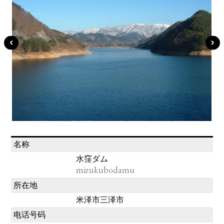
名称
水窪ダム
mizukubodamu
所在地
米泽市三泽市
电话号码