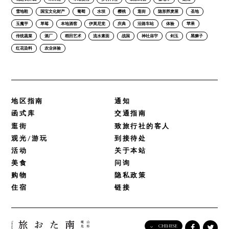
雪地鞋
国宝文化财产
葡萄
水坝
樱桃
逛街
隐形荞麦屋
圣地
玉魔芋
草莓
本地酒窖
伊莫尼党
庆典
沿路车站
体验
苹果
传统蔬菜
酒厂
稻田艺术
流水素面
战国
神社庙宇
剑玉
黑狮子
红花染料
农业体验
地区指南
通知
函式库
交通指南
逛街
致旅行社的客人
观光/游玩
到接待处
活动
关于本站
美食
问询
购物
隐私政策
住宿
链接
CHINESE