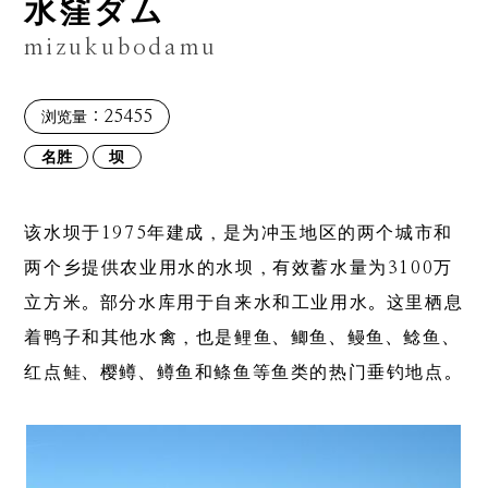
水窪ダム
mizukubodamu
：25455
浏览量
名胜
坝
该水坝于1975年建成，是为冲玉地区的两个城市和
两个乡提供农业用水的水坝，有效蓄水量为3100万
立方米。部分水库用于自来水和工业用水。这里栖息
着鸭子和其他水禽，也是鲤鱼、鲫鱼、鳗鱼、鲶鱼、
红点鲑、樱鳟、鳟鱼和鲦鱼等鱼类的热门垂钓地点。