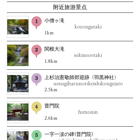
附近旅游景点
小僧ヶ滝
kozougataki
1km
関根大滝
sekineootaki
1.8km
上杉治憲敬師郊迎跡（羽黒神社）
uesugiharunorikeishikougeiato
2.5km
普門院
fumonin
2.6km
一字一涙の碑(普門院)