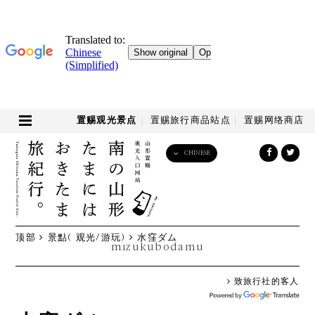
置赐观光景点
置赐旅行商品站点
置赐网络商店
CHINESE
English
日本語
한국어
简体中文
顶部
景點( 观光/游玩)
水窪ダム
繁體中文
mizukubodamu
致旅行社的客人