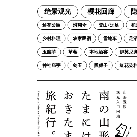
绝景观光
樱花回廊
隐
鲜花公园
滑翔伞
登山/远足
和
乡村料理
农家民宿
雪地车
足
玉魔芋
草莓
本地酒窖
伊莫尼
神社庙宇
剑玉
黑狮子
红花染