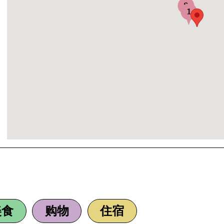
、
美食
购物
住宿