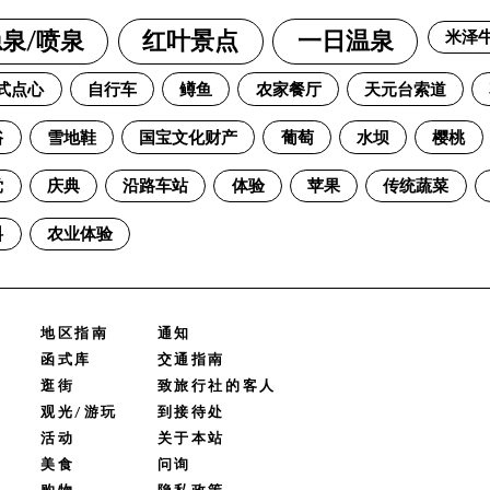
米泽
泉/喷泉
红叶景点
一日温泉
式点心
自行车
鳟鱼
农家餐厅
天元台索道
浴
雪地鞋
国宝文化财产
葡萄
水坝
樱桃
党
庆典
沿路车站
体验
苹果
传统蔬菜
料
农业体验
地区指南
通知
函式库
交通指南
逛街
致旅行社的客人
观光/游玩
到接待处
活动
关于本站
美食
问询