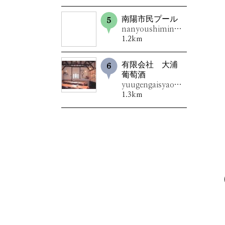
南陽市民プール
nanyoushiminpûru
1.2km
有限会社 大浦
葡萄酒
yuugengaisyaoourabudousyu
1.3km