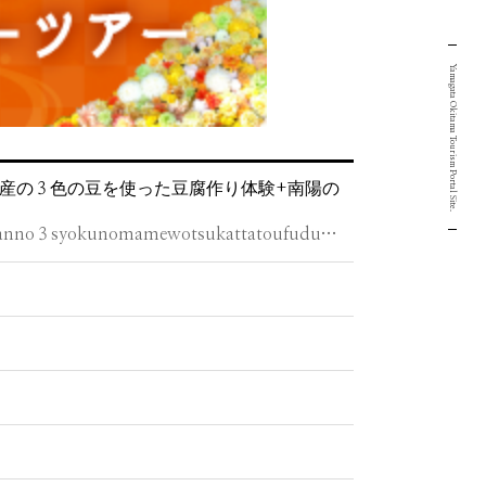
Yamagata Okitama Tourism Portal Site.
産の３色の豆を使った豆腐作り体験+南陽の
higaeribasutsuâmonitâbosyuu！okitamasanno３syokunomamewotsukattatoufudukuritaiken+nanyounokikumatsurikengaku