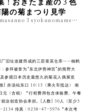
集！おきたま産の３色
南陽の菊まつり見学
higaeribasutsuâmonitâbosyuu！okitamasanno３syokunomamewotsukattatoufudukuritaiken+nanyounokikumatsurikengaku
绸厂旧址改建而成的三层蚕茧仓库——柚鹤
；参拜被誉为“东北伊势神宫”的熊野大
以及参观日本历史最悠久的菊花人偶展览
发] 赤汤站东口 10:15（乘火车抵达） 南
000日元（含税） *行程费用包含体验费、午餐
业创造协会承担。[人数] 30人（至少5
134 传真：0238-47-5976 *本次考