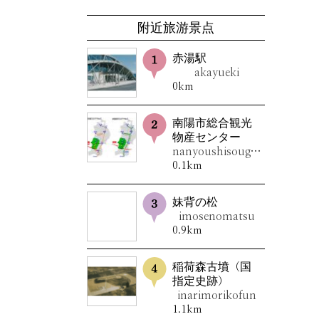
附近旅游景点
赤湯駅
akayueki
0km
南陽市総合観光
物産センター
nanyoushisougoukankoubussansentâ
0.1km
妹背の松
imosenomatsu
0.9km
稲荷森古墳（国
指定史跡）
inarimorikofun
1.1km