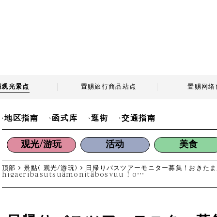
赐观光景点
置赐旅行商品站点
置赐网络
地区指南
函式库
逛街
交通指南
观光/游玩
活动
美食
顶部
景點( 观光/游玩)
日帰りバスツアーモニター募集！おきたま産の
higaeribasutsuâmonitâbosyuu！okitamasanno３syokunomamewotsukattatoufudukuritaiken+nanyounokikumatsurikengaku