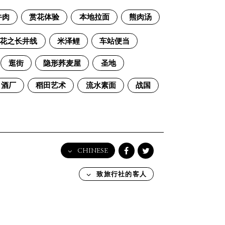
牛肉
赏花体验
本地拉面
熊肉汤
花之长井线
米泽鲤
车站便当
逛街
隐形荞麦屋
圣地
酒厂
稻田艺术
流水素面
战国
CHINESE
English
致旅行社的客人
日本語
한국어
简体中文