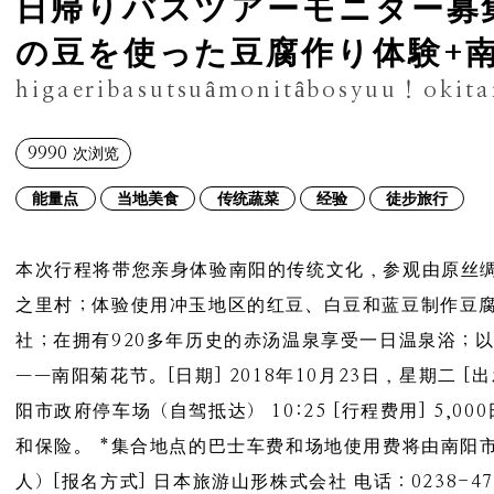
日帰りバスツアーモニター募
の豆を使った豆腐作り体験+
9990
次浏览
能量点
当地美食
传统蔬菜
经验
徒步旅行
本次行程将带您亲身体验南阳的传统文化，参观由原丝
之里村；体验使用冲玉地区的红豆、白豆和蓝豆制作豆腐
社；在拥有920多年历史的赤汤温泉享受一日温泉浴；
——南阳菊花节。[日期] 2018年10月23日，星期二 [出
阳市政府停车场（自驾抵达） 10:25 [行程费用] 5,
和保险。 *集合地点的巴士车费和场地使用费将由南阳市就
人）[报名方式] 日本旅游山形株式会社 电话：0238-47-2