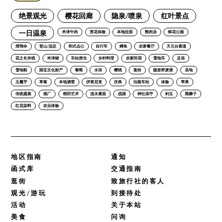
绝景观光
樱花回廊
隐泉/喷泉
红叶景点
一日温泉
米泽牛肉
赏花体验
本地拉面
熊肉汤
鲜花公园
滑翔伞
登山/远足
和式点心
自行车
鳟鱼
农家餐厅
天元台索道
花之长井线
米泽鲤
车站便当
乡村料理
农家民宿
雪地车
足浴
雪地鞋
国宝文化财产
葡萄
水坝
樱桃
逛街
隐形荞麦屋
圣地
玉魔芋
草莓
本地酒窖
伊莫尼党
庆典
沿路车站
体验
苹果
传统蔬菜
酒厂
稻田艺术
流水素面
战国
神社庙宇
剑玉
黑狮子
红花染料
农业体验
地区指南
通知
函式库
交通指南
逛街
致旅行社的客人
观光/游玩
到接待处
活动
关于本站
美食
问询