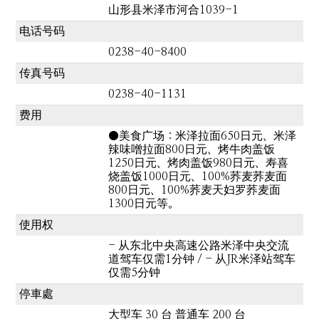
山形县米泽市河合1039-1
电话号码
0238-40-8400
传真号码
0238-40-1131
费用
●美食广场：米泽拉面650日元、米泽
辣味噌拉面800日元、烤牛肉盖饭
1250日元、烤肉盖饭980日元、寿喜
烧盖饭1000日元、100%荞麦荞麦面
800日元、100%荞麦天妇罗荞麦面
1300日元等。
使用权
- 从东北中央高速公路米泽中央交流
道驾车仅需1分钟 / - 从JR米泽站驾车
仅需5分钟
停車處
大型车 30 台 普通车 200 台