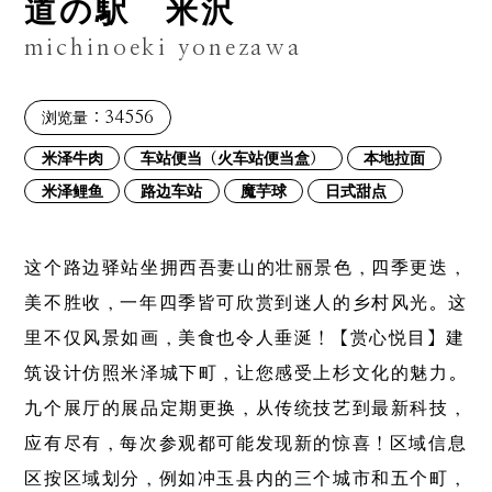
道の駅 米沢
michinoeki yonezawa
：34556
浏览量
米泽牛肉
车站便当（火车站便当盒）
本地拉面
米泽鲤鱼
路边车站
魔芋球
日式甜点
这个路边驿站坐拥西吾妻山的壮丽景色，四季更迭，
美不胜收，一年四季皆可欣赏到迷人的乡村风光。这
里不仅风景如画，美食也令人垂涎！【赏心悦目】建
筑设计仿照米泽城下町，让您感受上杉文化的魅力。
九个展厅的展品定期更换，从传统技艺到最新科技，
应有尽有，每次参观都可能发现新的惊喜！区域信息
区按区域划分，例如冲玉县内的三个城市和五个町，