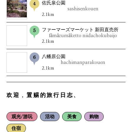
佐氏泉公園
sashisenkouen
2.1km
ファーマーズマーケット 新田直売所
fâmâzumâketto niidachokubaijo
2.1km
八幡原公園
hachimanparakouen
2.1km
欢迎，置赐的旅行日志、
观光/游玩
活动
美食
购物
住宿