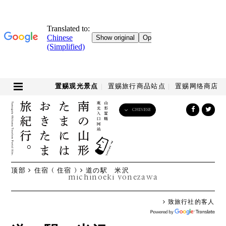
置赐观光景点
置赐旅行商品站点
置赐网络商店
CHINESE
English
日本語
한국어
简体中文
顶部
住宿 ( 住宿 )
道の駅 米沢
繁體中文
michinoeki yonezawa
致旅行社的客人