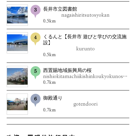
長井市立図書館
nagaishiritsutosyokan
0.5km
くるんと【長井市 遊びと学びの交流施
設】
kurunto
0.5km
西置賜地域振興局の桜
nishiokitamachiikishinkoukyokunosakura
0.7km
御殿通り
gotendoori
0.7km