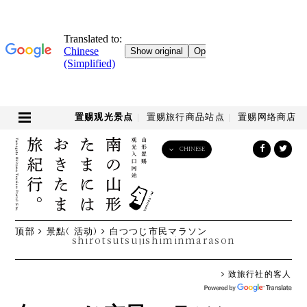
置赐观光景点
置赐旅行商品站点
置赐网络商店
CHINESE
English
日本語
한국어
简体中文
顶部
景點( 活动)
白つつじ市民マラソン
繁體中文
shirotsutsujishiminmarason
致旅行社的客人