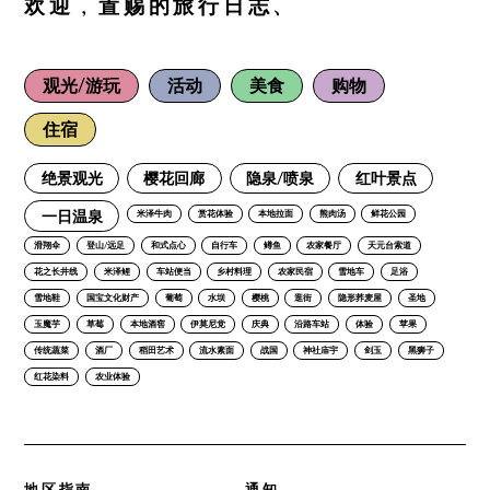
欢迎，置赐的旅行日志、
观光/游玩
活动
美食
购物
住宿
绝景观光
樱花回廊
隐泉/喷泉
红叶景点
一日温泉
米泽牛肉
赏花体验
本地拉面
熊肉汤
鲜花公园
滑翔伞
登山/远足
和式点心
自行车
鳟鱼
农家餐厅
天元台索道
花之长井线
米泽鲤
车站便当
乡村料理
农家民宿
雪地车
足浴
雪地鞋
国宝文化财产
葡萄
水坝
樱桃
逛街
隐形荞麦屋
圣地
玉魔芋
草莓
本地酒窖
伊莫尼党
庆典
沿路车站
体验
苹果
传统蔬菜
酒厂
稻田艺术
流水素面
战国
神社庙宇
剑玉
黑狮子
红花染料
农业体验