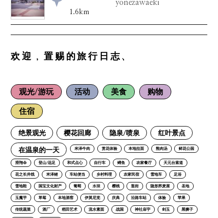
yonezawaeki
1.6km
欢迎，置赐的旅行日志、
观光/游玩
活动
美食
购物
住宿
绝景观光
樱花回廊
隐泉/喷泉
红叶景点
在温泉的一天
米泽牛肉
赏花体验
本地拉面
熊肉汤
鲜花公园
滑翔伞
登山/远足
和式点心
自行车
鳟鱼
农家餐厅
天元台索道
花之长井线
米泽鲤
车站便当
乡村料理
农家民宿
雪地车
足浴
雪地鞋
国宝文化财产
葡萄
水坝
樱桃
逛街
隐形荞麦屋
圣地
玉魔芋
草莓
本地酒窖
伊莫尼党
庆典
沿路车站
体验
苹果
传统蔬菜
酒厂
稻田艺术
流水素面
战国
神社庙宇
剑玉
黑狮子