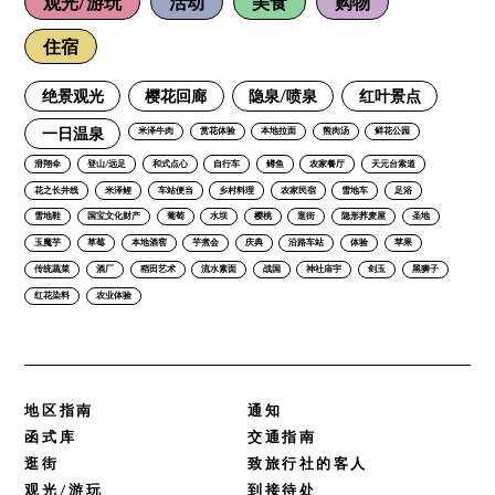
观光/游玩
活动
美食
购物
住宿
绝景观光
樱花回廊
隐泉/喷泉
红叶景点
一日温泉
米泽牛肉
赏花体验
本地拉面
熊肉汤
鲜花公园
滑翔伞
登山/远足
和式点心
自行车
鳟鱼
农家餐厅
天元台索道
花之长井线
米泽鲤
车站便当
乡村料理
农家民宿
雪地车
足浴
雪地鞋
国宝文化财产
葡萄
水坝
樱桃
逛街
隐形荞麦屋
圣地
玉魔芋
草莓
本地酒窖
芋煮会
庆典
沿路车站
体验
苹果
传统蔬菜
酒厂
稻田艺术
流水素面
战国
神社庙宇
剑玉
黑狮子
红花染料
农业体验
地区指南
通知
函式库
交通指南
逛街
致旅行社的客人
观光/游玩
到接待处