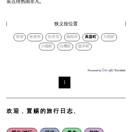
装点得热闹非凡。
狭义按位置
所有
米泽市
长井市
南阳市
高畠町
川西町
小国町
白鹰町
饭丰町
1
欢迎，置赐的旅行日志、