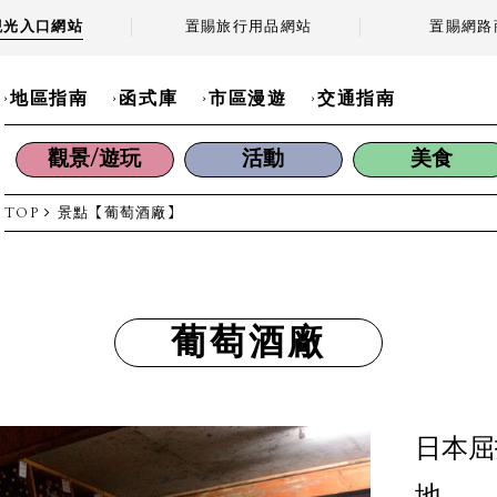
觀光
入口網站
置賜旅行用品
網站
置賜
網路
地區指南
函式庫
市區漫遊
交通指南
觀景/遊玩
活動
美食
TOP
景點
【葡萄酒廠】
葡萄酒廠
日本屈