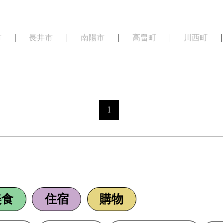
市
長井市
南陽市
高畠町
川西町
1
美食
住宿
購物