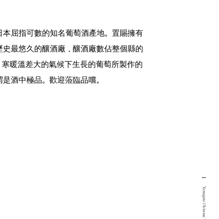
日本屈指可數的知名葡萄酒產地。置賜擁有
歷史最悠久的釀酒廠，釀酒廠數佔整個縣的
上。寒暖溫差大的氣候下生長的葡萄所製作的
謂是酒中極品。歡迎蒞臨品嚐。