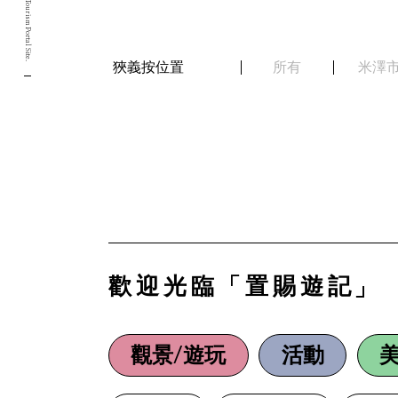
Yamagata Okitama Tourism Portal Site.
狹義按位置
所有
米澤
歡迎光臨「置賜遊記」
觀景/遊玩
活動