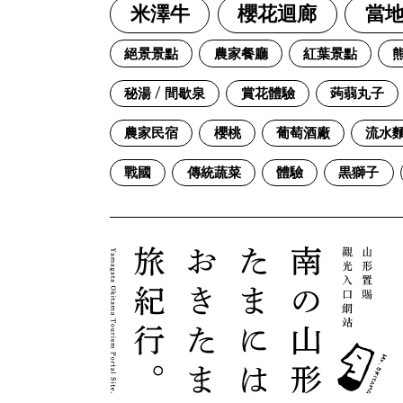
米澤牛
櫻花迴廊
當
絕景景點
農家餐廳
紅葉景點
秘湯 / 間歇泉
賞花體驗
蒟蒻丸子
農家民宿
櫻桃
葡萄酒廠
流水
戰國
傳統蔬菜
體驗
黒獅子