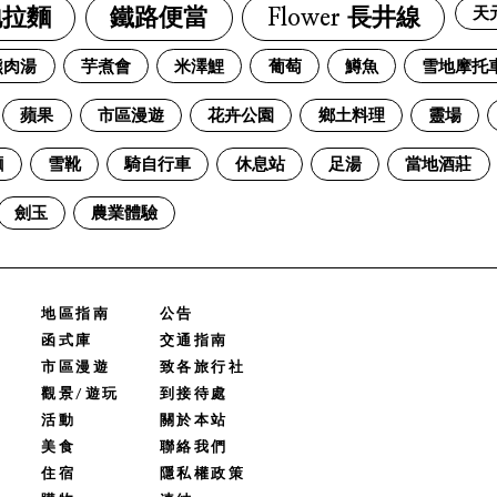
天
地拉麵
鐵路便當
Flower 長井線
熊肉湯
芋煮會
米澤鯉
葡萄
鱒魚
雪地摩托
蘋果
市區漫遊
花卉公園
鄉土料理
靈場
麵
雪靴
騎自行車
休息站
足湯
當地酒莊
劍玉
農業體驗
地區指南
公告
函式庫
交通指南
市區漫遊
致各旅行社
觀景/遊玩
到接待處
活動
關於本站
美食
聯絡我們
住宿
隱私權政策