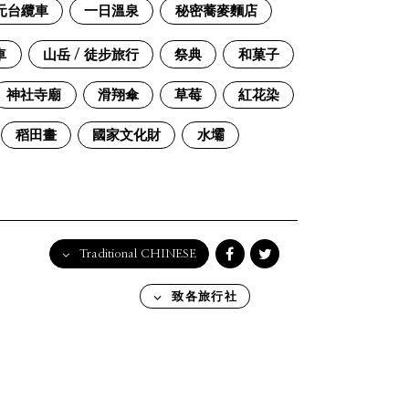
元台纜車
一日溫泉
秘密蕎麥麵店
車
山岳 / 徒步旅行
祭典
和菓子
神社寺廟
滑翔傘
草莓
紅花染
稻田畫
國家文化財
水壩
Traditional CHINESE
English
致各旅行社
日本語
한국어
简体中文
繁體中文