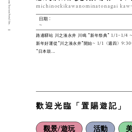
Yamagata Okitama Tourism Portal Site.
michinoekikawanomin
日期：
~
路邊驛站 川之湊永井 川鳴 “新年祭典” 1/1-1/4 
新年好運從“川之湊永井”開始~ 1/1（週四）9:30
“日本鼓...
歡迎光臨「置賜遊記」
觀景/遊玩
活動