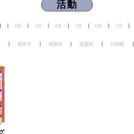
活動
月
2月
3月
4月
5月
6月
7月
市
長井市
南陽市
高畠町
川西町
グ【元旦祭】