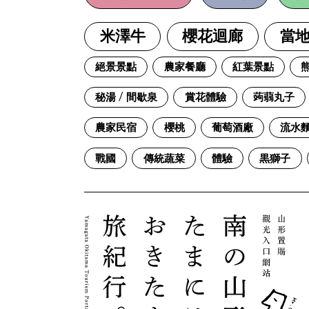
米澤牛
櫻花迴廊
當
絕景景點
農家餐廳
紅葉景點
秘湯 / 間歇泉
賞花體驗
蒟蒻丸子
農家民宿
櫻桃
葡萄酒廠
流水
戰國
傳統蔬菜
體驗
黒獅子