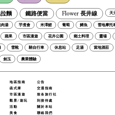
天
地拉麵
鐵路便當
Flower 長井線
熊肉湯
芋煮會
米澤鯉
葡萄
鱒魚
雪地摩托
蘋果
市區漫遊
花卉公園
鄉土料理
靈場
麵
雪靴
騎自行車
休息站
足湯
當地酒莊
劍玉
農業體驗
地區指南
公告
函式庫
交通指南
市區漫遊
致各旅行社
觀景/遊玩
到接待處
活動
關於本站
美食
聯絡我們