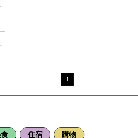
atonagai kawaberingu gantansai
~
~
1
美食
住宿
購物