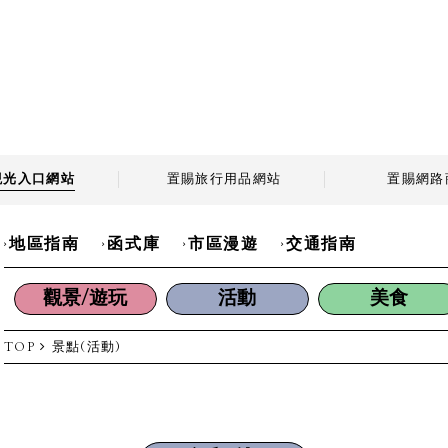
觀光
入口網站
置賜旅行用品
網站
置賜
網路
地區指南
函式庫
市區漫遊
交通指南
觀景/遊玩
活動
美食
TOP
景點(活動)