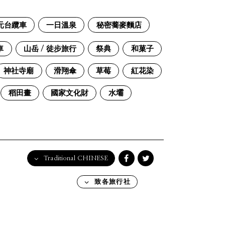
元台纜車
一日溫泉
秘密蕎麥麵店
車
山岳 / 徒步旅行
祭典
和菓子
神社寺廟
滑翔傘
草莓
紅花染
稻田畫
國家文化財
水壩
Traditional CHINESE
English
致各旅行社
日本語
한국어
简体中文