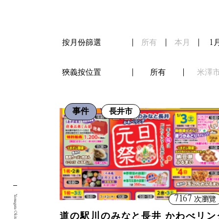
按月份篩選
所有
本月
1
狹義按位置
所有
米澤
事件
長井市
7167
次瀏覽
道の駅川のみなと長井 かわべリン