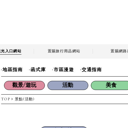
觀光
入口網站
置賜旅行用品
網站
置賜
網路
地區指南
函式庫
市區漫遊
交通指南
觀景/遊玩
活動
美食
TOP
景點(活動)