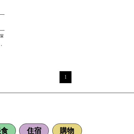
深
，
1
美食
住宿
購物