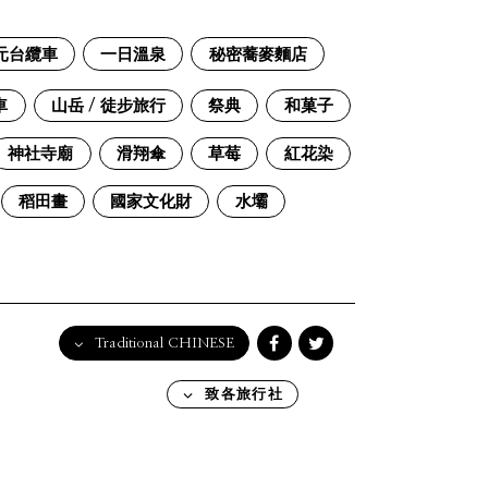
元台纜車
一日溫泉
秘密蕎麥麵店
車
山岳 / 徒步旅行
祭典
和菓子
神社寺廟
滑翔傘
草莓
紅花染
稻田畫
國家文化財
水壩
Traditional CHINESE
English
致各旅行社
日本語
한국어
简体中文