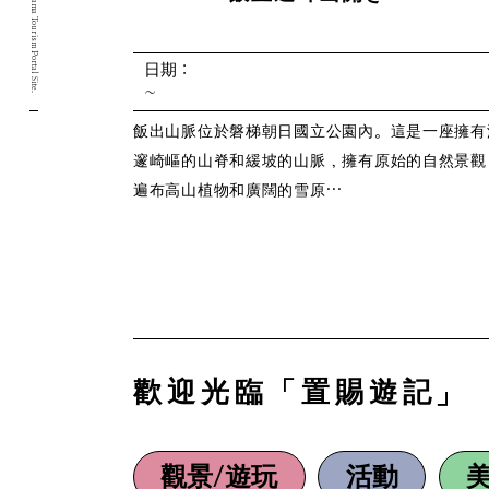
Yamagata Okitama Tourism Portal Site.
日期：
~
飯出山脈位於磐梯朝日國立公園內。這是一座擁有
邃崎嶇的山脊和緩坡的山脈，擁有原始的自然景觀
遍布高山植物和廣闊的雪原…
歡迎光臨「置賜遊記」
觀景/遊玩
活動