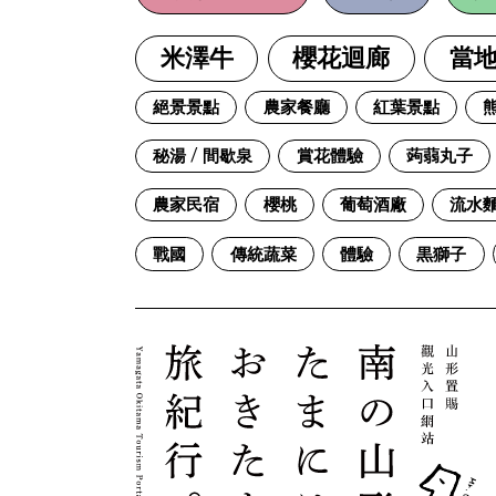
米澤牛
櫻花迴廊
當
絕景景點
農家餐廳
紅葉景點
秘湯 / 間歇泉
賞花體驗
蒟蒻丸子
農家民宿
櫻桃
葡萄酒廠
流水
戰國
傳統蔬菜
體驗
黒獅子