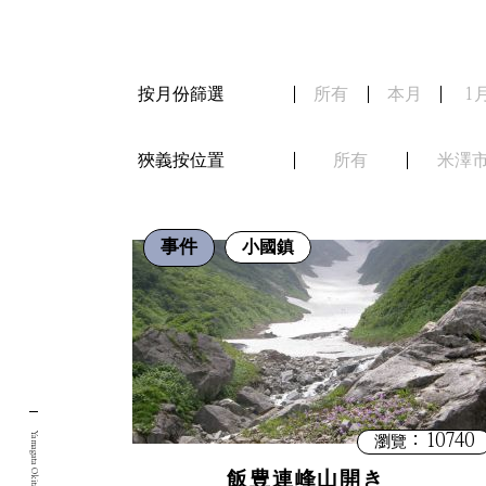
按月份篩選
所有
本月
1
狹義按位置
所有
米澤
事件
小國鎮
：10740
瀏覽
飯豊連峰山開き