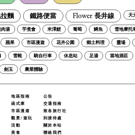
天
地拉麵
鐵路便當
Flower 長井線
熊肉湯
芋煮會
米澤鯉
葡萄
鱒魚
雪地摩托
蘋果
市區漫遊
花卉公園
鄉土料理
靈場
麵
雪靴
騎自行車
休息站
足湯
當地酒莊
劍玉
農業體驗
地區指南
公告
函式庫
交通指南
市區漫遊
致各旅行社
觀景/遊玩
到接待處
活動
關於本站
美食
聯絡我們