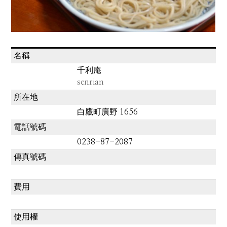
名稱
千利庵
senrian
所在地
白鷹町廣野 1656
電話號碼
0238-87-2087
傳真號碼
費用
使用權