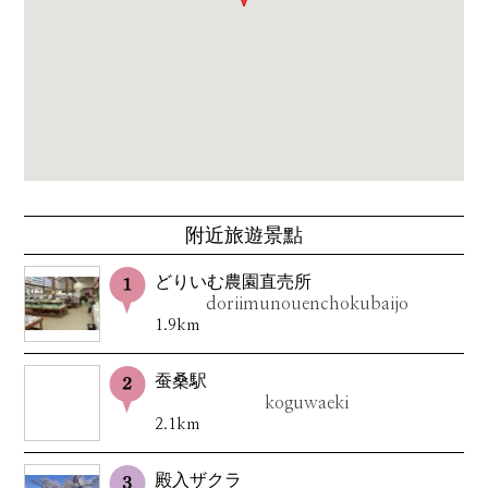
附近旅遊景點
どりいむ農園直売所
doriimunouenchokubaijo
1.9km
蚕桑駅
koguwaeki
2.1km
殿入ザクラ