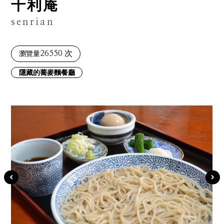
千利庵
senrian
26550 次
瀏覽量
隱藏的蕎麥麵餐廳