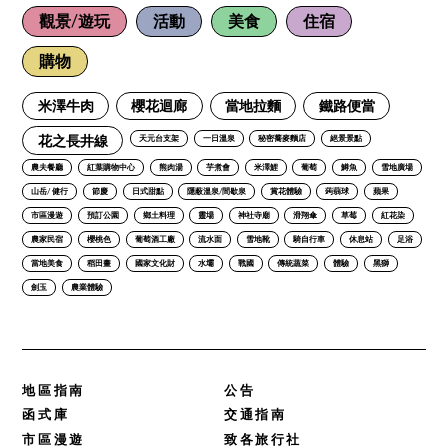
觀景/遊玩
活動
美食
住宿
購物
米澤牛肉
櫻花迴廊
當地拉麵
鐵路便當
花之長井線
天元台支架
一日溫泉
秘密蕎麥麵店
絕景景點
農夫餐廳
紅葉購物中心
熊肉湯
芋煮會
米澤鯉
葡萄
鱒魚
雪地廣場
山岳/ 健行
節慶
日式甜點
隱蔽溫泉/間歇泉
賞花體驗
蒟蒻球
蘋果
市區漫遊
預訂公園
鄉土料理
靈場
神社寺廟
滑翔傘
草莓
紅花染
農家民宿
櫻桃色
葡萄酒工廠
流水面
雪地靴
騎自行車
休息站
足浴
當地美食
稻田畫
國家文化財
水壩
戰國
傳統蔬菜
體驗
黑獅
劍玉
農業體驗
地區指南
公告
函式庫
交通指南
市區漫遊
致各旅行社