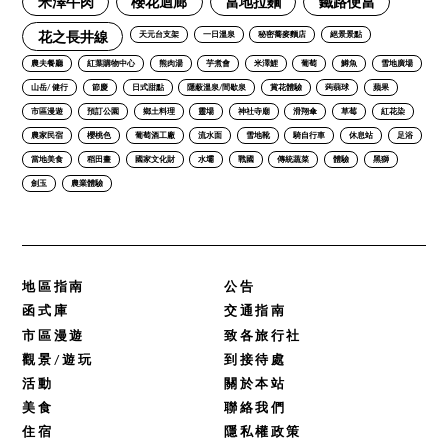
米澤牛肉
櫻花迴廊
當地拉麵
鐵路便當
花之長井線
天元台支架
一日溫泉
秘密蕎麥麵店
絕景景點
農夫餐廳
紅葉購物中心
熊肉湯
芋煮會
米澤鯉
葡萄
鱒魚
雪地廣場
山岳/ 健行
節慶
日式甜點
隱蔽溫泉/間歇泉
賞花體驗
蒟蒻球
蘋果
市區漫遊
預訂公園
鄉土料理
靈場
神社寺廟
滑翔傘
草莓
紅花染
農家民宿
櫻桃色
葡萄酒工廠
流水面
雪地靴
騎自行車
休息站
足浴
當地美食
稻田畫
國家文化財
水壩
戰國
傳統蔬菜
體驗
黑獅
劍玉
農業體驗
地區指南
公告
函式庫
交通指南
市區漫遊
致各旅行社
觀景/遊玩
到接待處
活動
關於本站
美食
聯絡我們
住宿
隱私權政策