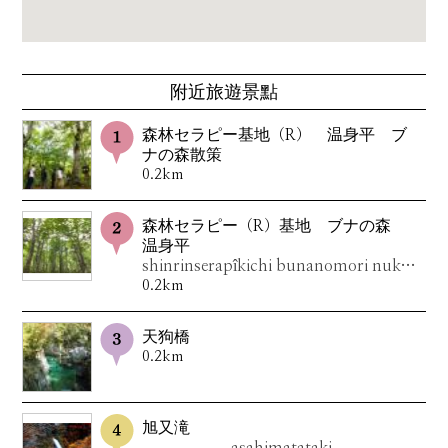
附近旅遊景點
森林セラピー基地（R） 温身平 ブ
ナの森散策
0.2km
森林セラピー（R）基地 ブナの森
温身平
shinrinserapîkichi bunanomori nukumidaira
0.2km
天狗橋
0.2km
旭又滝
asahimatataki