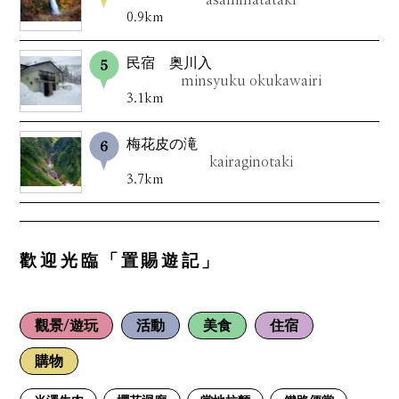
0.9km
民宿 奥川入
minsyuku okukawairi
3.1km
梅花皮の滝
kairaginotaki
3.7km
歡迎光臨「置賜遊記」
觀景/遊玩
活動
美食
住宿
購物