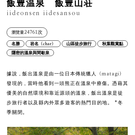
飯豊温泉 飯豊山荘
iideonsen iidesansou
24761次
瀏覽量
名勝
岩名（char）
山區徒步旅行
秋葉觀賞點
隱密的溫泉與間歇泉
據說，飯出溫泉是由一位日本傳統獵人（matagi）
發現的，當時他看到一頭熊正在溫泉中療傷。憑藉其
優美的自然環境和靠近源頭的溫泉，飯出溫泉是徒
步旅行者以及縣內外眾多遊客的熱門目的地。 *冬
季關閉。