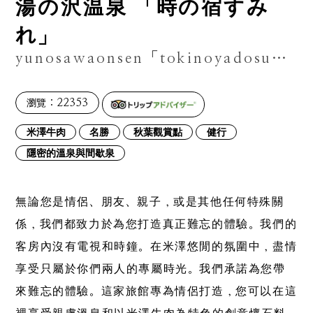
湯の沢温泉 「時の宿すみ
れ」
yunosawaonsen「tokinoyadosumire」
：22353
瀏覽
米澤牛肉
名勝
秋葉觀賞點
健行
隱密的溫泉與間歇泉
無論您是情侶、朋友、親子，或是其他任何特殊關
係，我們都致力於為您打造真正難忘的體驗。我們的
客房內沒有電視和時鐘。在米澤悠閒的氛圍中，盡情
享受只屬於你們兩人的專屬時光。我們承諾為您帶
來難忘的體驗。這家旅館專為情侶打造，您可以在這