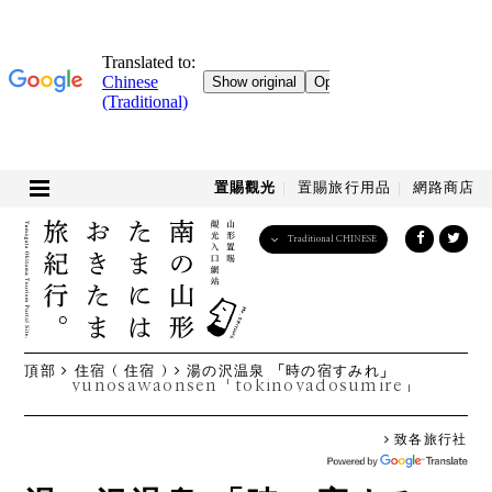
置賜觀光
置賜旅行用品
網路商店
Traditional CHINESE
English
日本語
한국어
简体中文
頂部
住宿 ( 住宿 )
湯の沢温泉 「時の宿すみれ」
繁體中文
yunosawaonsen「tokinoyadosumire」
致各旅行社