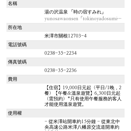
名稱
湯の沢温泉 「時の宿すみれ」
yunosawaonsen「tokinoyadosumire」
所在地
米澤市關根12703-4
電話號碼
0238-35-2234
傳真號碼
0238-35-2236
費用
【住宿】19,000日元起（平日/1晚，2
餐）【午餐&溫泉遊覽】6,300日元起
（需預約）*只有使用午餐服務的客人
才能使用溫泉遊覽。
使用權
- 從米澤站開車約15分鐘 - 從東北中
央高速公路米澤八幡原交流道開車約