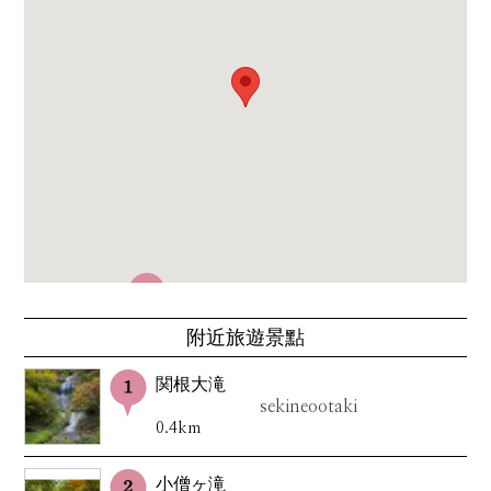
附近旅遊景點
関根大滝
sekineootaki
0.4km
小僧ヶ滝