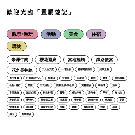
歡迎光臨「置賜遊記」
觀景/遊玩
活動
美食
住宿
購物
米澤牛肉
櫻花迴廊
當地拉麵
鐵路便當
花之長井線
天元台支架
一日溫泉
秘密蕎麥麵店
絕景景點
農夫餐廳
紅葉購物中心
熊肉湯
芋煮會
米澤鯉
葡萄
鱒魚
雪地廣場
山岳/ 健行
節慶
日式甜點
隱蔽溫泉/間歇泉
賞花體驗
蒟蒻球
蘋果
市區漫遊
預訂公園
鄉土料理
靈場
神社寺廟
滑翔傘
草莓
紅花染
農家民宿
櫻桃色
葡萄酒工廠
流水面
雪地靴
騎自行車
休息站
足浴
當地美食
稻田畫
國家文化財
水壩
戰國
傳統蔬菜
體驗
黑獅
劍玉
農業體驗