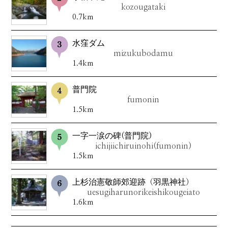
kozougataki
0.7km
水窪ダム
mizukubodamu
1.4km
普門院
fumonin
1.5km
一字一涙の碑(普門院)
ichijiichiruinohi(fumonin)
1.5km
上杉治憲敬師郊迎跡（羽黒神社）
uesugiharunorikeishikougeiato
1.6km