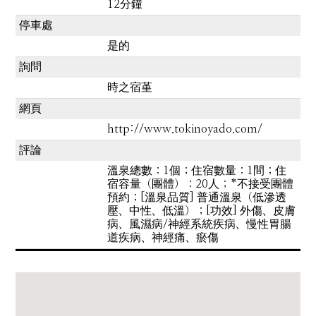
12分鐘
停車處
是的
詢問
時之宿堇
網頁
http://www.tokinoyado.com/
評論
溫泉總數：1個；住宿數量：1間；住
宿容量（團體）：20人；*不接受團體
預約；[溫泉品質] 普通溫泉（低滲透
壓、中性、低溫）；[功效] 外傷、皮膚
病、風濕病/神經系統疾病、慢性胃腸
道疾病、神經痛、瘀傷