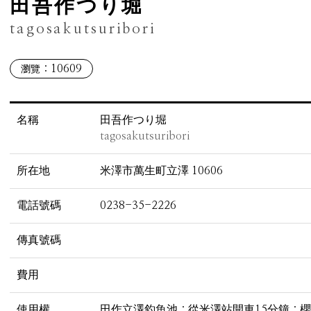
田吾作つり堀
tagosakutsuribori
：10609
瀏覽
名稱
田吾作つり堀
tagosakutsuribori
所在地
米澤市萬生町立澤 10606
電話號碼
0238-35-2226
傳真號碼
費用
使用權
田作立澤釣魚池：從米澤站開車15分鐘：