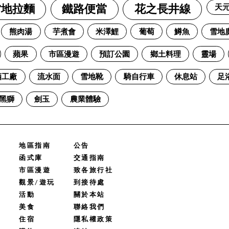
天
當地拉麵
鐵路便當
花之長井線
熊肉湯
芋煮會
米澤鯉
葡萄
鱒魚
雪地
蘋果
市區漫遊
預訂公園
鄉土料理
靈場
酒工廠
流水面
雪地靴
騎自行車
休息站
足
黑獅
劍玉
農業體驗
地區指南
公告
函式庫
交通指南
市區漫遊
致各旅行社
觀景/遊玩
到接待處
活動
關於本站
美食
聯絡我們
住宿
隱私權政策