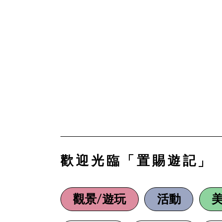
歡迎光臨「置賜遊記」
觀景/遊玩
活動