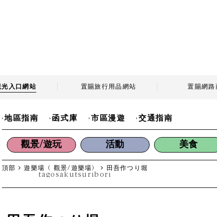
觀光
入口網站
置賜旅行用品
網站
置賜
網路
地區指南
函式庫
市區漫遊
交通指南
觀景/遊玩
活動
美食
頂部
遊樂場（ 觀景/遊樂場）
田吾作つり堀
tagosakutsuribori