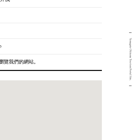
Yamagata Okitama Tourism Portal Site.
p
瀏覽我們的網站。