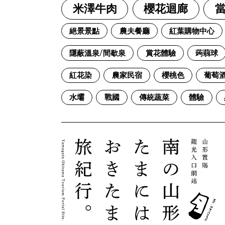
米澤牛肉
櫻花迴廊
絕景景點
農夫餐廳
紅葉購物中心
隱蔽溫泉/間歇泉
賞花體驗
蒟蒻球
紅花染
農家民宿
櫻桃色
葡萄
水壩
戰國
傳統蔬菜
體驗