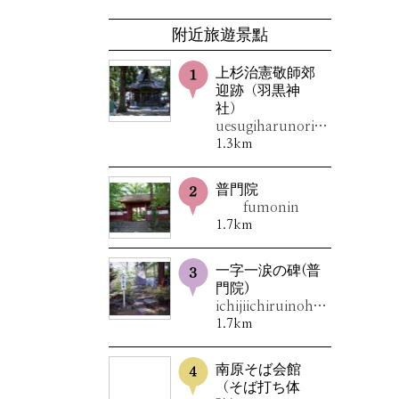
附近旅遊景點
上杉治憲敬師郊
迎跡（羽黒神
社）
uesugiharunorikeishikougeiato
1.3km
普門院
fumonin
1.7km
一字一涙の碑(普
門院)
ichijiichiruinohi(fumonin)
1.7km
南原そば会館
（そば打ち体