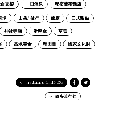
元台支架
一日溫泉
秘密蕎麥麵店
廣場
山岳/ 健行
節慶
日式甜點
神社寺廟
滑翔傘
草莓
浴
當地美食
稻田畫
國家文化財
Traditional CHINESE
English
致各旅行社
日本語
한국어
简体中文
繁體中文