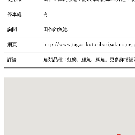
停車處
有
詢問
田作釣魚池
網頁
http://www.tagosakuturibori.sakura.ne.j
評論
魚類品種：虹鱒、鯉魚、鯽魚。更多詳情請