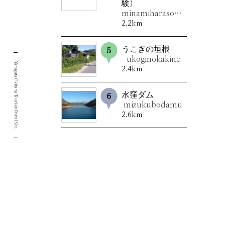
験）
minamiharasobakaikan（sobauchitaiken）
2.2km
うこぎの垣根
ukoginokakine
Yamagata Okitama Tourism Portal Site.
2.4km
水窪ダム
mizukubodamu
2.6km