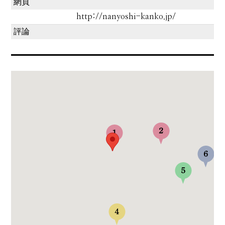
網頁
http://nanyoshi-kanko.jp/
評論