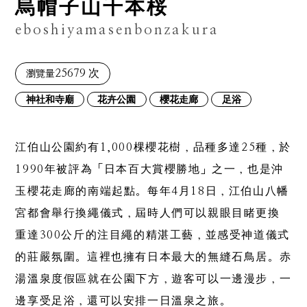
烏帽子山千本桜
eboshiyamasenbonzakura
25679 次
瀏覽量
神社和寺廟
花卉公園
櫻花走廊
足浴
江伯山公園約有1,000棵櫻花樹，品種多達25種，於
1990年被評為「日本百大賞櫻勝地」之一，也是沖
玉櫻花走廊的南端起點。每年4月18日，江伯山八幡
宮都會舉行換繩儀式，屆時人們可以親眼目睹更換
重達300公斤的注目繩的精湛工藝，並感受神道儀式
的莊嚴氛圍。這裡也擁有日本最大的無縫石鳥居。赤
湯溫泉度假區就在公園下方，遊客可以一邊漫步，一
邊享受足浴，還可以安排一日溫泉之旅。