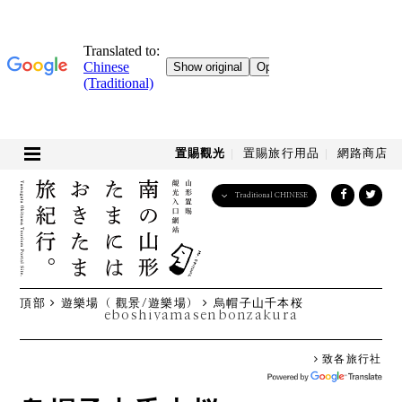
置賜觀光
置賜旅行用品
網路商店
Traditional CHINESE
English
日本語
한국어
简体中文
頂部
遊樂場（ 觀景/遊樂場）
烏帽子山千本桜
繁體中文
eboshiyamasenbonzakura
致各旅行社