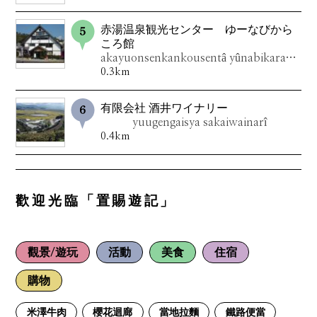
赤湯温泉観光センター ゆーなびから
ころ館
akayuonsenkankousentâ yûnabikarakorokan
0.3km
有限会社 酒井ワイナリー
yuugengaisya sakaiwainarî
0.4km
歡迎光臨「置賜遊記」
觀景/遊玩
活動
美食
住宿
購物
米澤牛肉
櫻花迴廊
當地拉麵
鐵路便當