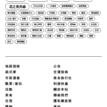
花之長井線
天元台支架
一日溫泉
秘密蕎麥麵店
絕景景點
農夫餐廳
紅葉購物中心
熊肉湯
芋煮會
米澤鯉
葡萄
鱒魚
雪地廣場
山岳/ 健行
節慶
日式甜點
隱蔽溫泉/間歇泉
賞花體驗
蒟蒻球
蘋果
市區漫遊
預訂公園
鄉土料理
靈場
神社寺廟
滑翔傘
草莓
紅花染
農家民宿
櫻桃色
葡萄酒工廠
流水面
雪地靴
騎自行車
休息站
足浴
當地美食
稻田畫
國家文化財
水壩
戰國
傳統蔬菜
體驗
黑獅
劍玉
農業體驗
地區指南
公告
函式庫
交通指南
市區漫遊
致各旅行社
觀景/遊玩
到接待處
活動
關於本站
美食
聯絡我們
住宿
隱私權政策
購物
連結