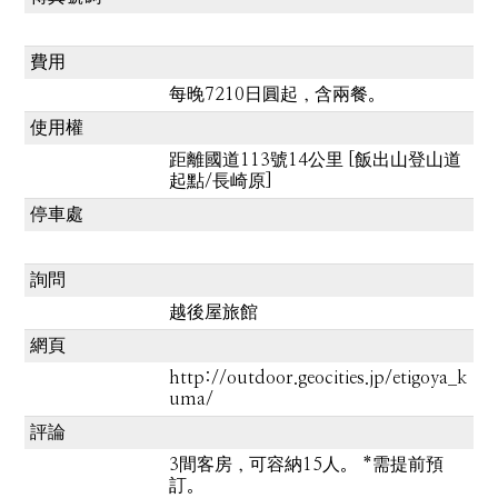
費用
每晚7210日圓起，含兩餐。
使用權
距離國道113號14公里 [飯出山登山道
起點/長崎原]
停車處
詢問
越後屋旅館
網頁
http://outdoor.geocities.jp/etigoya_k
uma/
評論
3間客房，可容納15人。 *需提前預
訂。