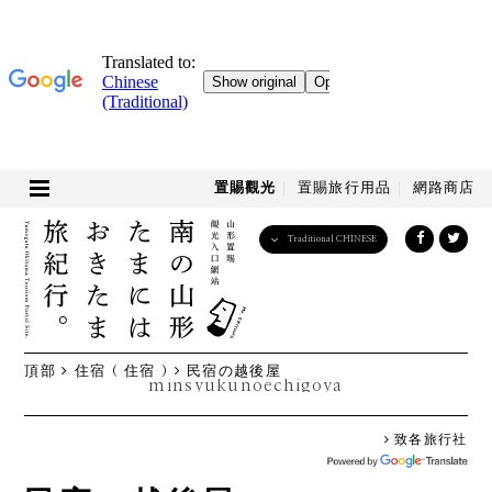
置賜觀光
置賜旅行用品
網路商店
Traditional CHINESE
English
日本語
한국어
简体中文
頂部
住宿 ( 住宿 )
民宿の越後屋
繁體中文
minsyukunoechigoya
致各旅行社