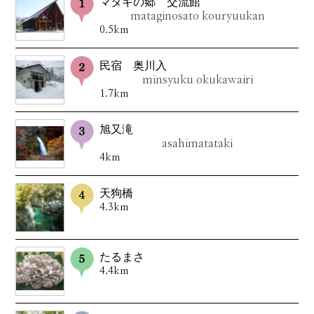
マタギの郷 交流館
mataginosato kouryuukan
0.5km
民宿 奥川入
minsyuku okukawairi
1.7km
旭又滝
asahimatataki
4km
天狗橋
4.3km
たるまさ
4.4km