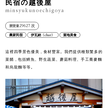
民宿の越後屋
minsyukunoechigoya
29627 次
瀏覽量
農家民宿
伊瓦納（char）
當地美食
這裡四季景色優美，食材豐富。我們提供種類繁多的
菜餚，包括鱒魚、野生蔬菜、蘑菇料理、手工蕎麥麵
和烏龍麵等等。