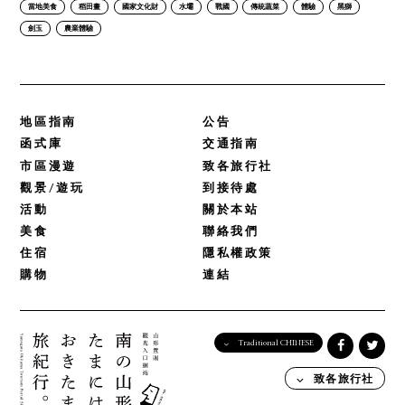
當地美食
稻田畫
國家文化財
水壩
戰國
傳統蔬菜
體驗
黑獅
劍玉
農業體驗
地區指南
公告
函式庫
交通指南
市區漫遊
致各旅行社
觀景/遊玩
到接待處
活動
關於本站
美食
聯絡我們
住宿
隱私權政策
購物
連結
Traditional CHINESE
English
致各旅行社
日本語