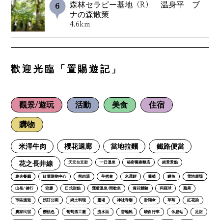
森林セラピー基地（R） 温身平 ブ
ナの森散策
4.6km
歡迎光臨「置賜遊記」
觀景/遊玩
活動
美食
住宿
購物
米澤牛肉
櫻花迴廊
當地拉麵
鐵路便當
花之長井線
天元台支架
一日溫泉
秘密蕎麥麵店
絕景景點
農夫餐廳
紅葉購物中心
熊肉湯
芋煮會
米澤鯉
葡萄
鱒魚
雪地廣場
山岳/ 健行
節慶
日式甜點
隱蔽溫泉/間歇泉
賞花體驗
蒟蒻球
蘋果
市區漫遊
預訂公園
鄉土料理
靈場
神社寺廟
滑翔傘
草莓
紅花染
農家民宿
櫻桃色
葡萄酒工廠
流水面
雪地靴
騎自行車
休息站
足浴