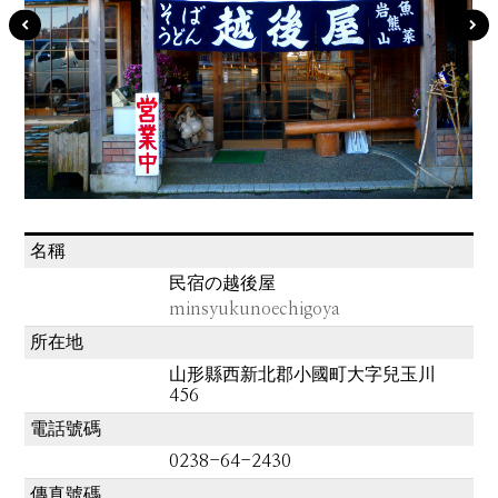
名稱
民宿の越後屋
minsyukunoechigoya
所在地
山形縣西新北郡小國町大字兒玉川
456
電話號碼
0238-64-2430
傳真號碼