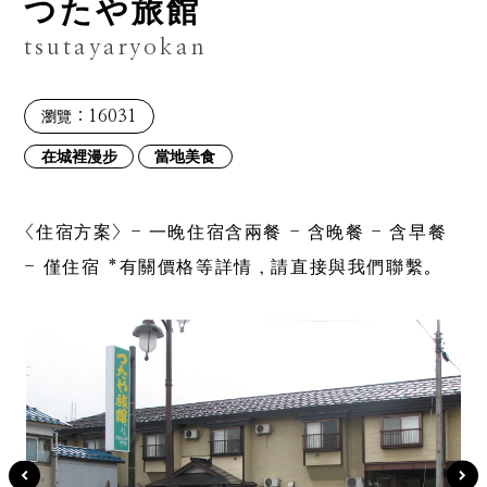
つたや旅館
tsutayaryokan
：16031
瀏覽
在城裡漫步
當地美食
<住宿方案> - 一晚住宿含兩餐 - 含晚餐 - 含早餐
- 僅住宿 *有關價格等詳情，請直接與我們聯繫。