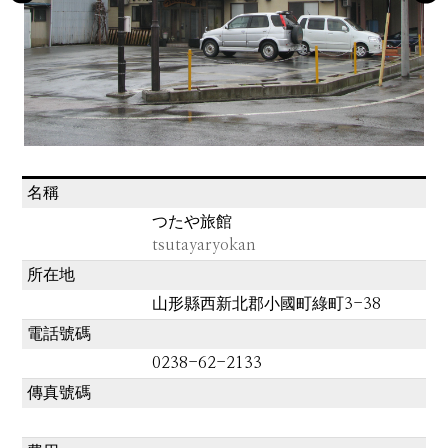
名稱
つたや旅館
tsutayaryokan
所在地
山形縣西新北郡小國町綠町3-38
電話號碼
0238-62-2133
傳真號碼