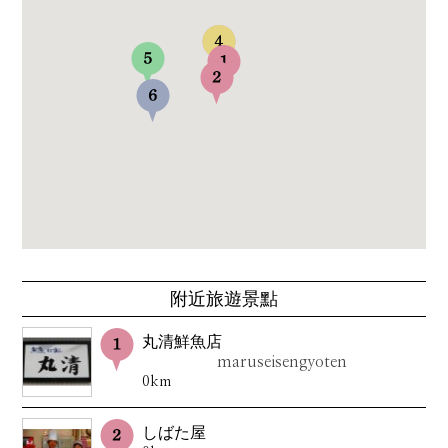
附近旅遊景點
丸清鮮魚店
maruseisengyoten
0km
しばた屋