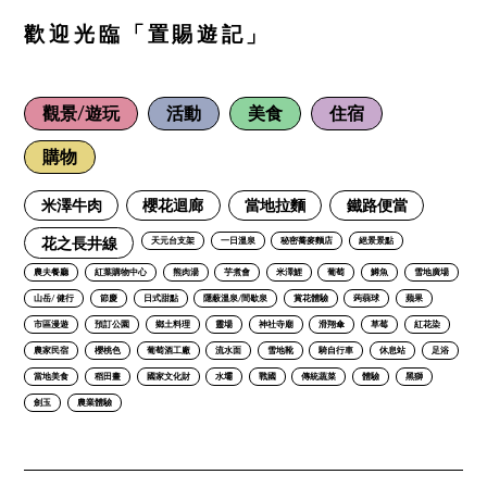
歡迎光臨「置賜遊記」
觀景/遊玩
活動
美食
住宿
購物
米澤牛肉
櫻花迴廊
當地拉麵
鐵路便當
花之長井線
天元台支架
一日溫泉
秘密蕎麥麵店
絕景景點
農夫餐廳
紅葉購物中心
熊肉湯
芋煮會
米澤鯉
葡萄
鱒魚
雪地廣場
山岳/ 健行
節慶
日式甜點
隱蔽溫泉/間歇泉
賞花體驗
蒟蒻球
蘋果
市區漫遊
預訂公園
鄉土料理
靈場
神社寺廟
滑翔傘
草莓
紅花染
農家民宿
櫻桃色
葡萄酒工廠
流水面
雪地靴
騎自行車
休息站
足浴
當地美食
稻田畫
國家文化財
水壩
戰國
傳統蔬菜
體驗
黑獅
劍玉
農業體驗