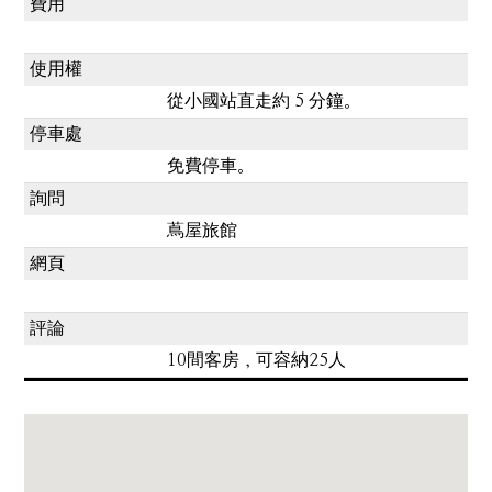
費用
使用權
從小國站直走約 5 分鐘。
停車處
免費停車。
詢問
蔦屋旅館
網頁
評論
10間客房，可容納25人