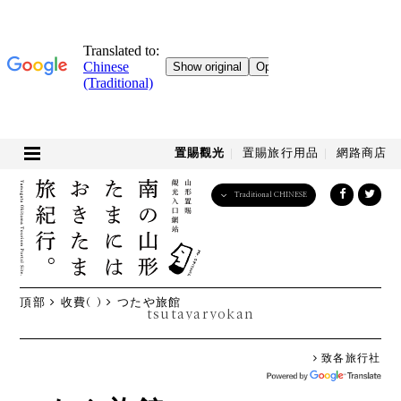
置賜觀光
置賜旅行用品
網路商店
Traditional CHINESE
English
日本語
한국어
简体中文
頂部
收費( )
つたや旅館
繁體中文
tsutayaryokan
致各旅行社