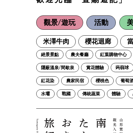
觀景/遊玩
活動
米澤牛肉
櫻花迴廊
絕景景點
農夫餐廳
紅葉購物中心
隱蔽溫泉/間歇泉
賞花體驗
蒟蒻球
紅花染
農家民宿
櫻桃色
葡萄
水壩
戰國
傳統蔬菜
體驗