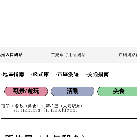
觀光
入口網站
置賜旅行用品
網站
置賜
網路
地區指南
函式庫
市區漫遊
交通指南
觀景/遊玩
活動
美食
頂部
餐飲（美食）
新杵屋（人気駅弁）
shinkineya（ninkiekiben）