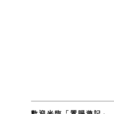
歡迎光臨「置賜遊記」