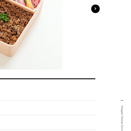
Yamagata Okitama Tourism Portal Site.