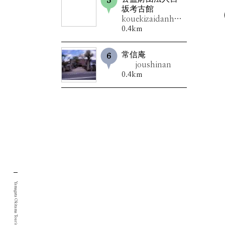
坂考古館
kouekizaidanhoujinmiyasakakoukokan
0.4km
常信庵
joushinan
0.4km
Yamagata Okitama Tourism Portal Site.