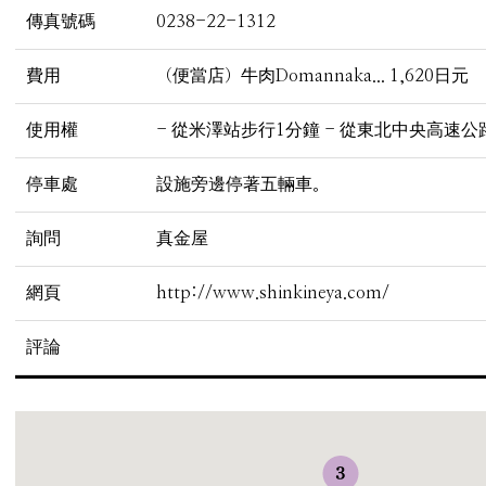
傳真號碼
0238-22-1312
費用
（便當店）牛肉Domannaka... 1,620日元
使用權
- 從米澤站步行1分鐘 - 從東北中央高速
停車處
設施旁邊停著五輛車。
詢問
真金屋
網頁
http://www.shinkineya.com/
評論