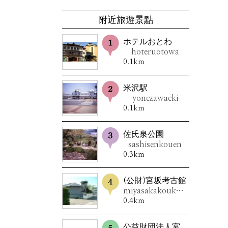
附近旅遊景點
ホテルおとわ
hoteruotowa
0.1km
米沢駅
yonezawaeki
0.1km
佐氏泉公園
sashisenkouen
0.3km
(公財)宮坂考古館
miyasakakoukokan
0.4km
公益財団法人宮