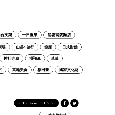
元台支架
一日溫泉
秘密蕎麥麵店
廣場
山岳/ 健行
節慶
日式甜點
神社寺廟
滑翔傘
草莓
浴
當地美食
稻田畫
國家文化財
Traditional CHINESE
English