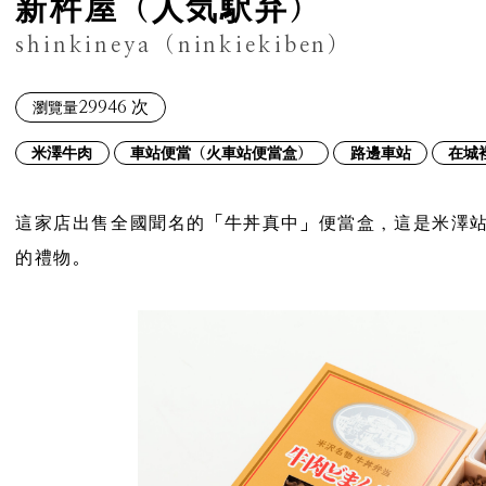
新杵屋（人気駅弁）
shinkineya（ninkiekiben）
29946 次
瀏覽量
米澤牛肉
車站便當（火車站便當盒）
路邊車站
在城
這家店出售全國聞名的「牛丼真中」便當盒，這是米澤
的禮物。