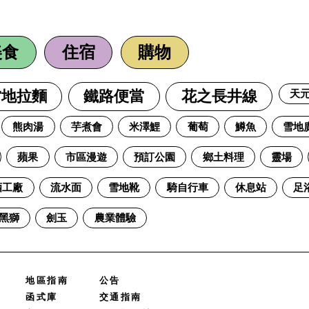
美食
住宿
購物
天
當地拉麵
鐵路便當
花之長井線
熊肉湯
芋煮會
米澤鯉
葡萄
鱒魚
雪地
蘋果
市區漫遊
預訂公園
鄉土料理
靈場
酒工廠
流水面
雪地靴
騎自行車
休息站
足
黑獅
劍玉
農業體驗
地區指南
公告
函式庫
交通指南