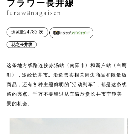
フラワー長井線
furawânagaisen
24785 次
浏览量
花之长井线
这条地方线路连接赤汤站（南阳市）和新户站（白鹰
町），途经长井市。沿途售卖相关周边商品和限量版
商品，还有各种主题鲜明的“活动列车”，都是这条线
路的亮点。千万不要错过从车窗欣赏长井市宁静美
景的机会。