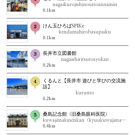
nagaikurojishinosatoannainin
0.1km
けん玉ひろばSPIKe
kendamahirobasupaiku
0.1km
長井市立図書館
nagaishiritsutosyokan
0.2km
くるんと【長井市 遊びと学びの交流施
設】
kurunto
0.2km
桑島記念館（旧桑島眼科医院）
kuwajimakinenkan（kyuukuwajimagankaiin）
0.4km