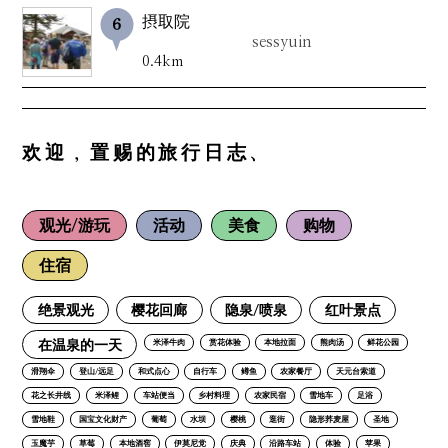
摂取院
sessyuin
0.4km
欢迎，置赐的旅行日志、
观光/游玩
活动
美食
购物
住宿
绝景观光
樱花回廊
隐泉/喷泉
红叶景点
在温泉的一天
米泽牛肉
赏花体验
本地拉面
熊肉汤
鲜花公园
滑翔伞
登山/远足
和式点心
自行车
鳟鱼
农家餐厅
天元台索道
花之长井线
米泽鲤
车站便当
乡村料理
农家民宿
雪地车
足浴
雪地鞋
国宝文化财产
葡萄
水坝
樱桃
逛街
隐形荞麦屋
圣地
玉魔芋
草莓
本地酒窖
伊莫尼党
庆典
沿路车站
体验
苹果