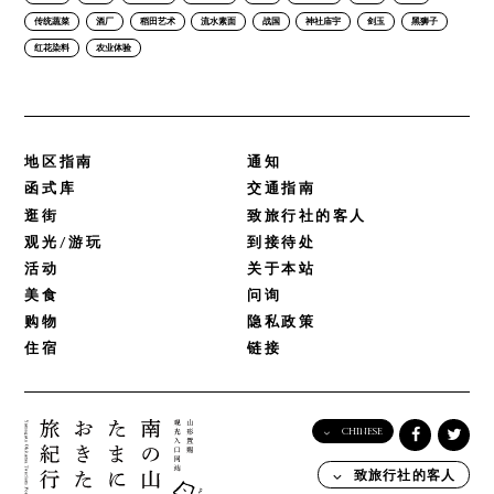
传统蔬菜
酒厂
稻田艺术
流水素面
战国
神社庙宇
剑玉
黑狮子
红花染料
农业体验
地区指南
通知
函式库
交通指南
逛街
致旅行社的客人
观光/游玩
到接待处
活动
关于本站
美食
问询
购物
隐私政策
住宿
链接
CHINESE
English
致旅行社的客人