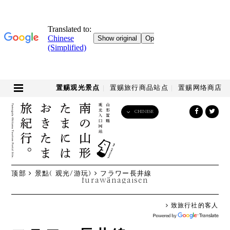
置赐观光景点
置赐旅行商品站点
置赐网络商店
CHINESE
English
日本語
한국어
简体中文
顶部
景點( 观光/游玩)
フラワー長井線
繁體中文
furawânagaisen
致旅行社的客人