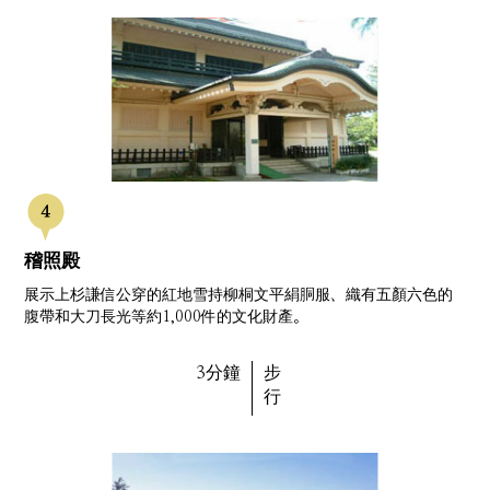
稽照殿
展示上杉謙信公穿的紅地雪持柳桐文平絹胴服、織有五顏六色的
腹帶和大刀長光等約1,000件的文化財產。
3分鐘
步
行