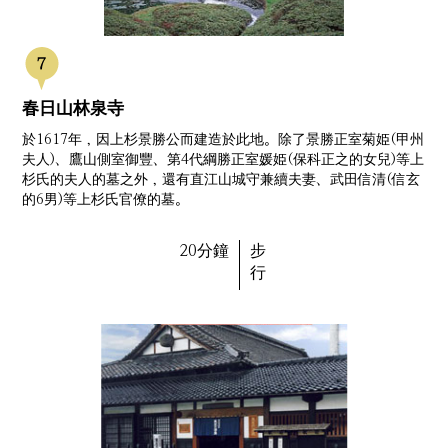
春日山林泉寺
於1617年，因上杉景勝公而建造於此地。除了景勝正室菊姫(甲州
夫人)、鷹山側室御豐、第4代綱勝正室媛姫(保科正之的女兒)等上
杉氏的夫人的墓之外，還有直江山城守兼續夫妻、武田信清(信玄
的6男)等上杉氏官僚的墓。
20分鐘
步
行