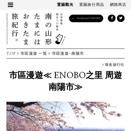
置賜觀光
置賜旅行用品
網路商店
Traditional CHINESE
English
日本語
한국어
简体中文
TOP
市區漫遊 一覧
市區漫遊-南陽市
繁體中文
致各旅行社
市區漫遊
≪ ENOBO之里 周遊
南陽市≫