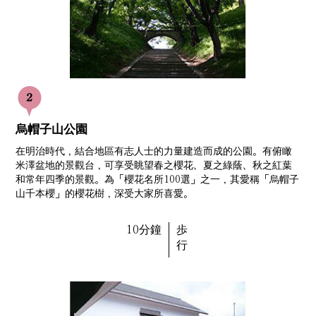
烏帽子山公園
在明治時代，結合地區有志人士的力量建造而成的公園。有俯瞰
米澤盆地的景觀台，可享受眺望春之櫻花、夏之綠蔭、秋之紅葉
和常年四季的景觀。為「櫻花名所100選」之一，其愛稱「烏帽子
山千本櫻」的櫻花樹，深受大家所喜愛。
10分鐘
歩
行