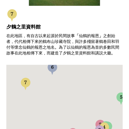
夕鶴之里資料館
在此地區，有自古以來起源於民間故事「仙鶴的報恩」之創始
者，代代相傳下來的鶴布山珍藏寺院，與許多殘留著鶴卷田和羽
付等懷念仙鶴的報恩之地名。為了以仙鶴的報恩為首的多數民間
故事在此地相傳下來，而建造了夕鶴之里資料館和講説大廳。