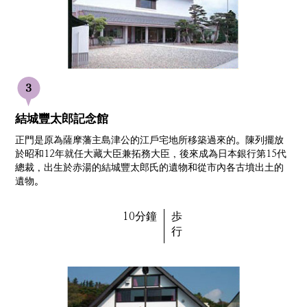
結城豐太郎記念館
正門是原為薩摩藩主島津公的江戶宅地所移築過來的。陳列擺放
於昭和12年就任大藏大臣兼拓務大臣，後來成為日本銀行第15代
總裁，出生於赤湯的結城豐太郎氏的遺物和從市內各古墳出土的
遺物。
10分鐘
歩
行