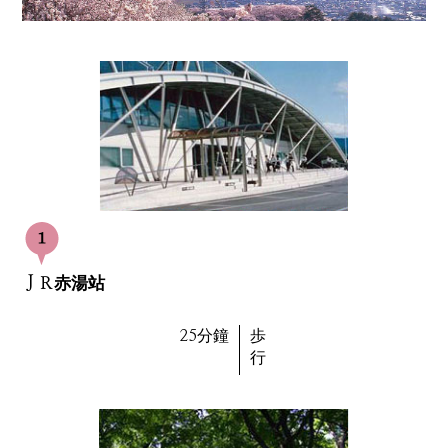
ＪＲ赤湯站
25分鐘
歩
行