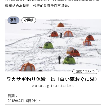
動相結合為特點，代表的是獅子而不是蛇。
事件
小國鎮
：23375
瀏覽
ワカサギ釣り体験 in（白い森おぐに湖）
wakasagitsuritaiken
日期：
2018年2月10日(土) ~