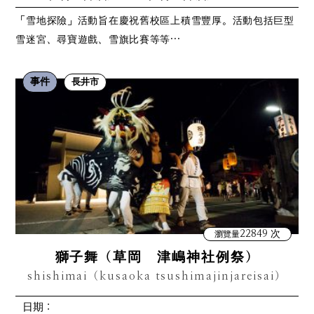
「雪地探險」活動旨在慶祝舊校區上積雪豐厚。活動包括巨型
雪迷宮、尋寶遊戲、雪旗比賽等等…
事件
長井市
22849 次
瀏覽量
獅子舞（草岡 津嶋神社例祭）
shishimai（kusaoka tsushimajinjareisai）
日期：