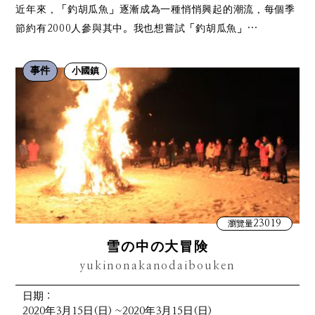
近年來，「釣胡瓜魚」逐漸成為一種悄悄興起的潮流，每個季
節約有2000人參與其中。我也想嘗試「釣胡瓜魚」…
事件
小國鎮
23019
瀏覽量
雪の中の大冒険
yukinonakanodaibouken
日期：
2020年3月15日(日) ~2020年3月15日(日)