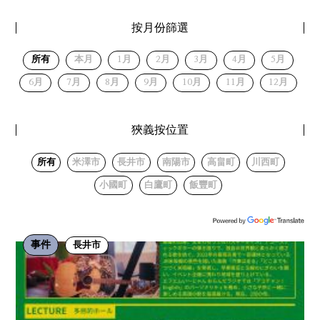
按月份篩選
所有
本月
1月
2月
3月
4月
5月
6月
7月
8月
9月
10月
11月
12月
狹義按位置
所有
米澤市
長井市
南陽市
高畠町
川西町
小國町
白鷹町
飯豐町
事件
長井市