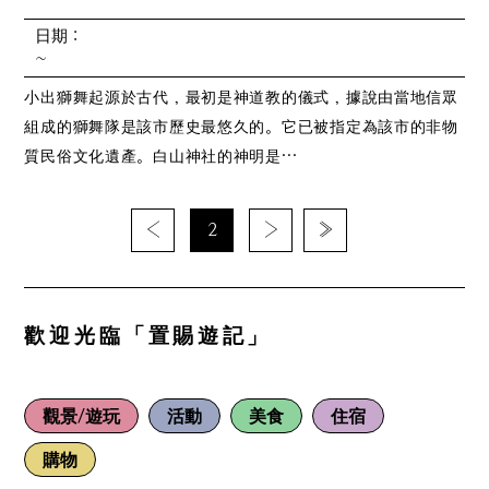
日期：
~
小出獅舞起源於古代，最初是神道教的儀式，據說由當地信眾
組成的獅舞隊是該市歷史最悠久的。它已被指定為該市的非物
質民俗文化遺產。白山神社的神明是…
‹
2
›
»
歡迎光臨「置賜遊記」
觀景/遊玩
活動
美食
住宿
購物