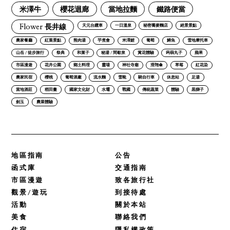
米澤牛
櫻花迴廊
當地拉麵
鐵路便當
Flower 長井線
天元台纜車
一日溫泉
秘密蕎麥麵店
絕景景點
農家餐廳
紅葉景點
熊肉湯
芋煮會
米澤鯉
葡萄
鱒魚
雪地摩托車
山岳 / 徒步旅行
祭典
和菓子
秘湯 / 間歇泉
賞花體驗
蒟蒻丸子
蘋果
市區漫遊
花卉公園
鄉土料理
靈場
神社寺廟
滑翔傘
草莓
紅花染
農家民宿
櫻桃
葡萄酒廠
流水麵
雪靴
騎自行車
休息站
足湯
當地酒莊
稻田畫
國家文化財
水壩
戰國
傳統蔬菜
體驗
黒獅子
劍玉
農業體驗
地區指南
公告
函式庫
交通指南
市區漫遊
致各旅行社
觀景/遊玩
到接待處
活動
關於本站
美食
聯絡我們