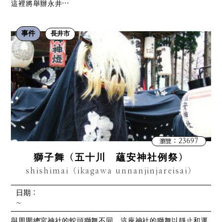
這裡將舉辦永井…
事件
長井市
：23697
瀏覽
獅子舞（五十川 蘊安神社例祭）
shishimai（ikagawa unnanjinjareisai）
日期：
~
與周圍總宮神社的蛇頭獅舞不同，這座神社的獅舞以靜止和運