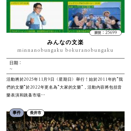
：25699
瀏覽
みんなの文楽
minnanobungaku bokuranobungaku
日期：
~
活動將於2025年11月9日（星期日）舉行！始於2011年的“我
們的文樂”於2022年更名為“大家的文樂”，活動內容將包括音
樂表演和跳蚤市場…
事件
長井市