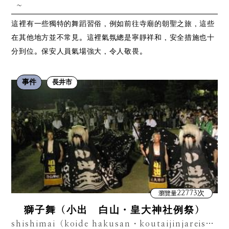
~
這裡有一些獨特的舞蹈習俗，例如前往寺廟的朝聖之旅，這些
在其他地方並不常見。這裡氣氛總是寧靜祥和，安全措施也十
分到位。保安人員氣場強大，令人敬畏。
事件
長井市
22773次
瀏覽量
獅子舞（小出 白山・皇大神社例祭）
shishimai（koide hakusan・koutaijinjareisai）