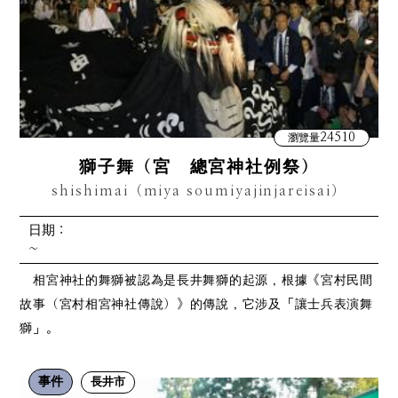
24510
瀏覽量
獅子舞（宮 總宮神社例祭）
shishimai（miya soumiyajinjareisai）
日期：
~
相宮神社的舞獅被認為是長井舞獅的起源，根據《宮村民間
故事（宮村相宮神社傳說）》的傳說，它涉及「讓士兵表演舞
獅」。
事件
長井市