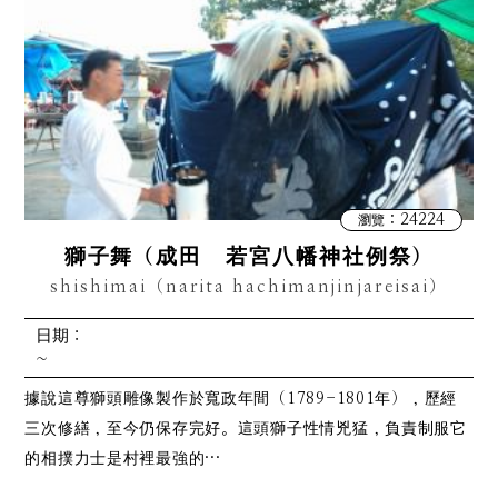
：24224
瀏覽
獅子舞（成田 若宮八幡神社例祭）
shishimai（narita hachimanjinjareisai）
日期：
~
據說這尊獅頭雕像製作於寬政年間（1789-1801年），歷經
三次修繕，至今仍保存完好。這頭獅子性情兇猛，負責制服它
的相撲力士是村裡最強的…