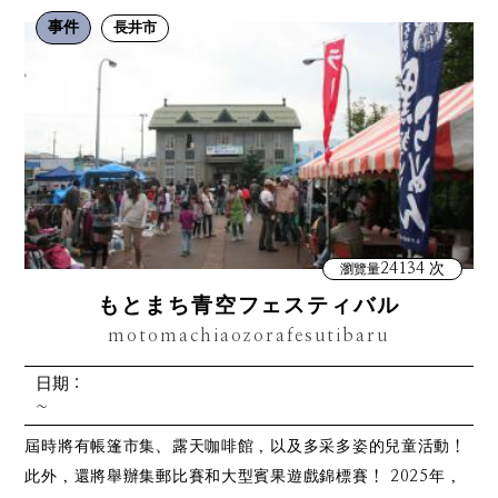
事件
長井市
24134 次
瀏覽量
もとまち青空フェスティバル
motomachiaozorafesutibaru
日期：
~
屆時將有帳篷市集、露天咖啡館，以及多采多姿的兒童活動！
此外，還將舉辦集郵比賽和大型賓果遊戲錦標賽！ 2025年，